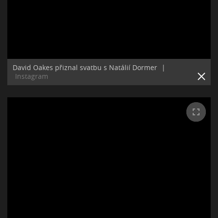
David Oakes přiznal svatbu s Natálií Dormer
|
Instagram