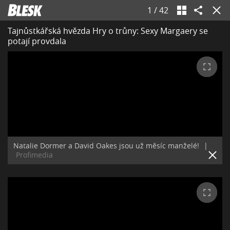
1
/
42
Tajnůstkářská hvězda Hry o trůny: Sexy Margaery se
potají provdala
Natalie Dormer a David Oakes jsou už měsíc manželé!
|
Profimedia