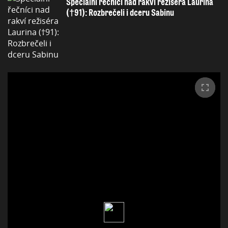
Speciální řečníci nad rakví režiséra Laurina
(†91): Rozbrečeli i dceru Sabinu