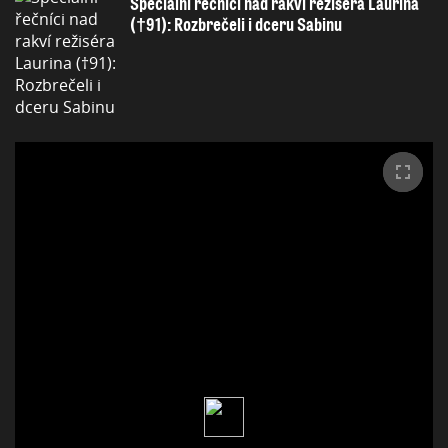
Speciální řečníci nad rakví režiséra Laurina
(†91): Rozbrečeli i dceru Sabinu