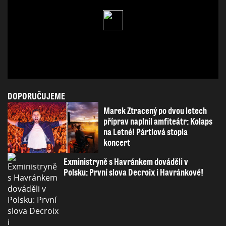
DOPORUČUJEME
Marek Ztracený po dvou letech
příprav naplnil amfiteátr: Kolaps
na Letné! Pártlová stopla
koncert
Exministryně s Havránkem dováděli v
Polsku: První slova Decroix i Havránkové!