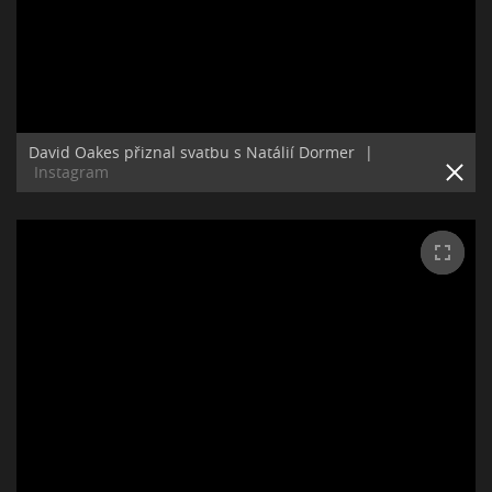
David Oakes přiznal svatbu s Natálií Dormer
|
Instagram