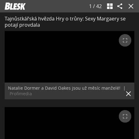
1
/
42
Tajnůstkářská hvězda Hry o trůny: Sexy Margaery se
potají provdala
Natalie Dormer a David Oakes jsou už měsíc manželé!
|
Profimedia