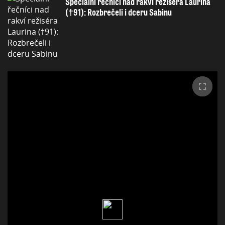
Speciální řečníci nad rakví režiséra Laurina
(†91): Rozbrečeli i dceru Sabinu