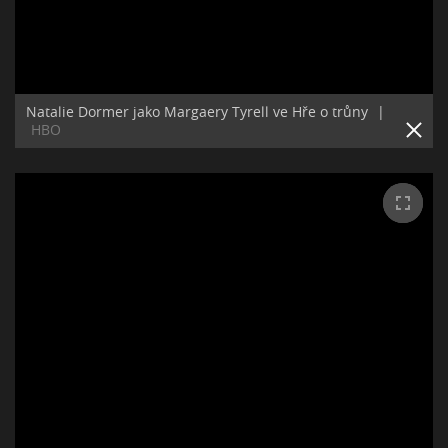
Natalie Dormer jako Margaery Tyrell ve Hře o trůny
|
HBO