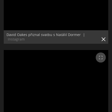
David Oakes přiznal svatbu s Natálií Dormer
|
Instagram