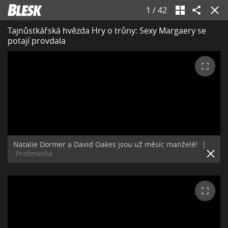
1
/
42
Tajnůstkářská hvězda Hry o trůny: Sexy Margaery se
potají provdala
Natalie Dormer a David Oakes jsou už měsíc manželé!
|
Profimedia