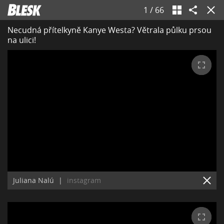
1
/
66
Necudná přítelkyně Kanye Westa? Větrala půlku prsou
na ulici!
Juliana Nalú
|
instagram