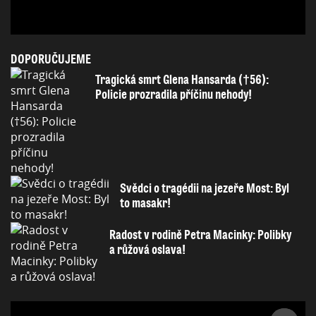
DOPORUČUJEME
Tragická smrt Glena Hansarda (†56):
Policie prozradila příčinu nehody!
Svědci o tragédii na jezeře Most: Byl
to masakr!
Radost v rodině Petra Macinky: Polibky
a růžová oslava!