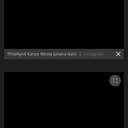
Přítelkyně Kanye Westa Juliana Nalú
|
instagram