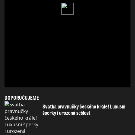
DOPORUČUJEME
Svatba pravnučky českého krále! Luxusní
šperky i urozená sešlost