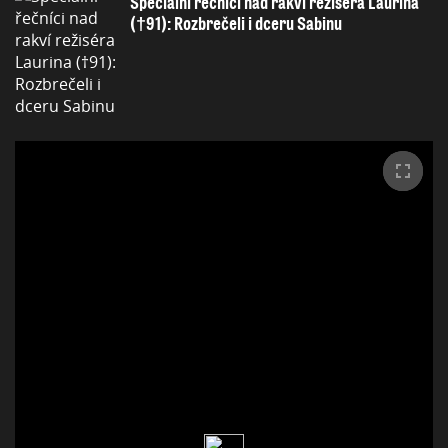
Speciální řečníci nad rakví režiséra Laurina
(†91): Rozbrečeli i dceru Sabinu