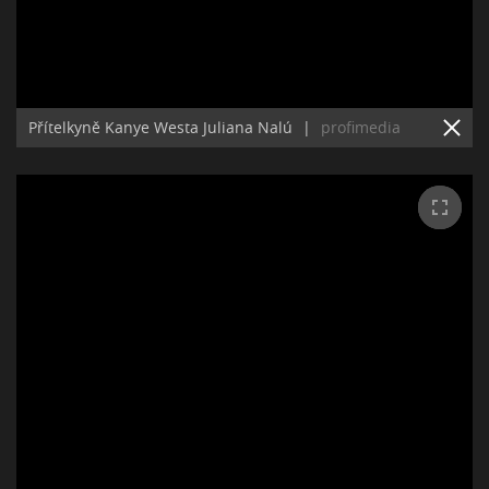
Přítelkyně Kanye Westa Juliana Nalú
|
profimedia