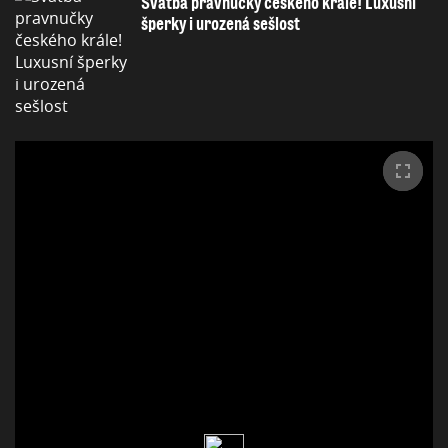
Svatba pravnučky českého krále! Luxusní
šperky i urozená sešlost