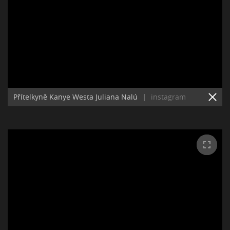
Přítelkyně Kanye Westa Juliana Nalú
|
instagram