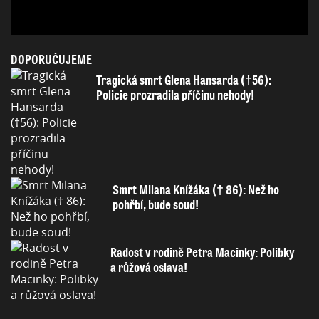
DOPORUČUJEME
Tragická smrt Glena Hansarda (†56):
Policie prozradila příčinu nehody!
Smrt Milana Knížáka († 86): Než ho
pohřbí, bude soud!
Radost v rodině Petra Macinky: Polibky
a růžová oslava!