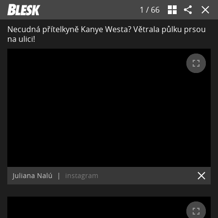
1
/
66
Necudná přítelkyně Kanye Westa? Větrala půlku prsou
na ulici!
Juliana Nalú
|
instagram