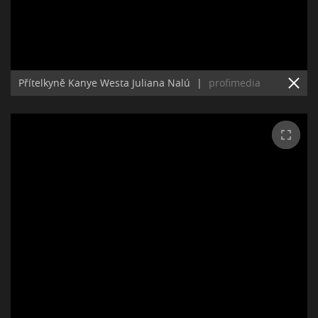
Přítelkyně Kanye Westa Juliana Nalú
|
profimedia