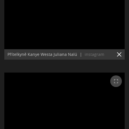
Přítelkyně Kanye Westa Juliana Nalú
|
instagram