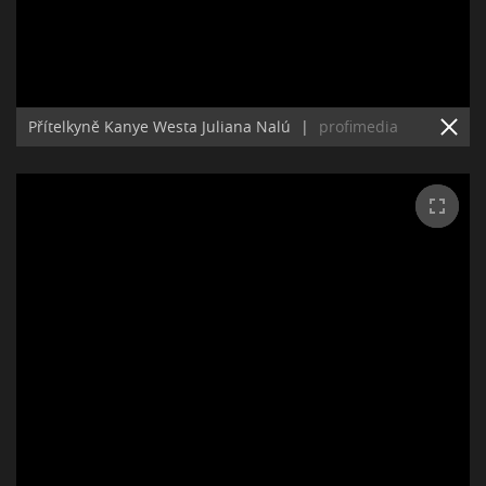
Přítelkyně Kanye Westa Juliana Nalú
|
profimedia