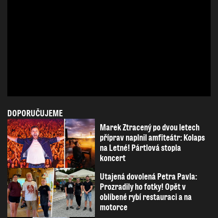
DOPORUČUJEME
Marek Ztracený po dvou letech
příprav naplnil amfiteátr: Kolaps
na Letné! Pártlová stopla
koncert
Utajená dovolená Petra Pavla:
Prozradily ho fotky! Opět v
oblíbené rybí restauraci a na
motorce