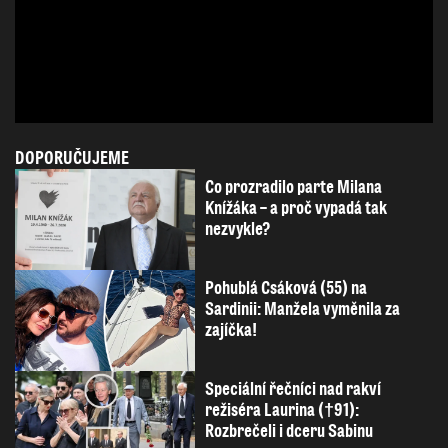
DOPORUČUJEME
Co prozradilo parte Milana
Knížáka – a proč vypadá tak
nezvykle?
Pohublá Csáková (55) na
Sardinii: Manžela vyměnila za
zajíčka!
Speciální řečníci nad rakví
režiséra Laurina (†91):
Rozbrečeli i dceru Sabinu