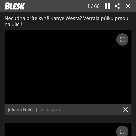
1
/
66
Necudná přítelkyně Kanye Westa? Větrala půlku prsou
na ulici!
Juliana Nalú
|
instagram