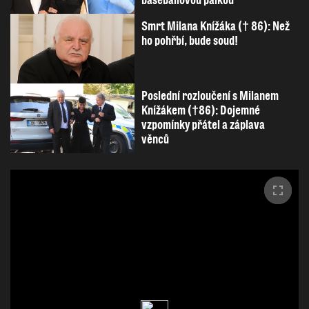
Smrt Milana Knížáka († 86): Než
ho pohřbí, bude soud!
Poslední rozloučení s Milanem
Knížákem (†86): Dojemné
vzpomínky přátel a záplava
věnců