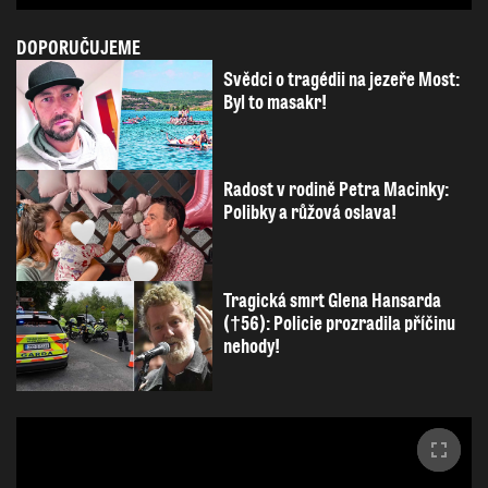
DOPORUČUJEME
Svědci o tragédii na jezeře Most:
Byl to masakr!
Radost v rodině Petra Macinky:
Polibky a růžová oslava!
Tragická smrt Glena Hansarda
(†56): Policie prozradila příčinu
nehody!