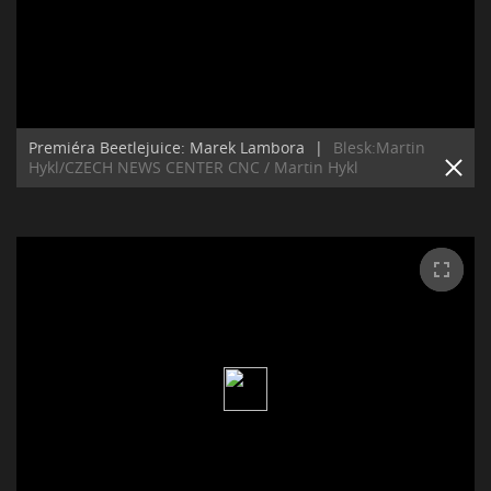
Premiéra Beetlejuice: Marek Lambora
|
Blesk:Martin
Hykl/CZECH NEWS CENTER CNC / Martin Hykl