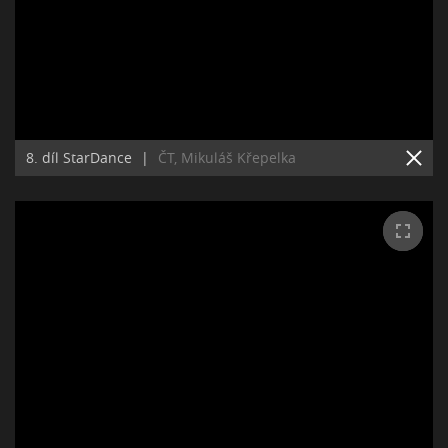
8. díl StarDance
|
ČT, Mikuláš Křepelka