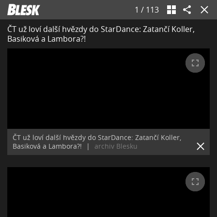
1
/
113
ČT už loví další hvězdy do StarDance: Zatančí Koller,
Basiková a Lambora?!
ČT už loví další hvězdy do StarDance: Zatančí Koller,
Basiková a Lambora?!
|
archiv Blesku