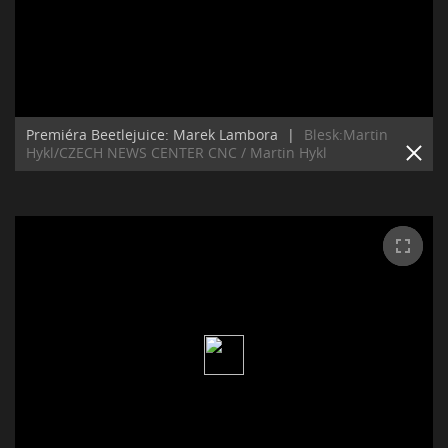
Premiéra Beetlejuice: Marek Lambora
|
Blesk:Martin
Hykl/CZECH NEWS CENTER CNC / Martin Hykl