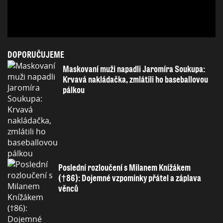
DOPORUČUJEME
Maskovaní muži napadli Jaromíra Soukupa:
Krvavá nakládačka, zmlátili ho baseballovou
pálkou
Poslední rozloučení s Milanem Knížákem
(†86): Dojemné vzpomínky přátel a záplava
věnců