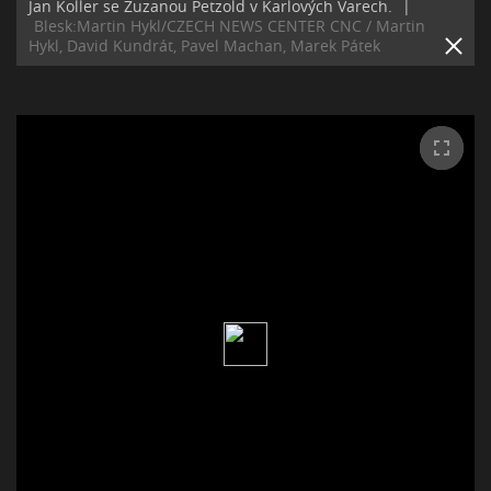
Jan Koller se Zuzanou Petzold v Karlových Varech.
|
Blesk:Martin Hykl/CZECH NEWS CENTER CNC / Martin
Hykl, David Kundrát, Pavel Machan, Marek Pátek