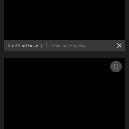
8. díl StarDance
|
ČT, Mikuláš Křepelka