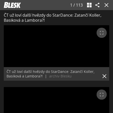
1
/
113
ČT už loví další hvězdy do StarDance: Zatančí Koller,
Basiková a Lambora?!
ČT už loví další hvězdy do StarDance: Zatančí Koller,
Basiková a Lambora?!
|
archiv Blesku