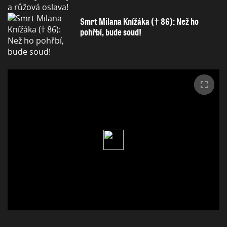
Smrt Milana Knížáka († 86): Než ho
pohřbí, bude soud!