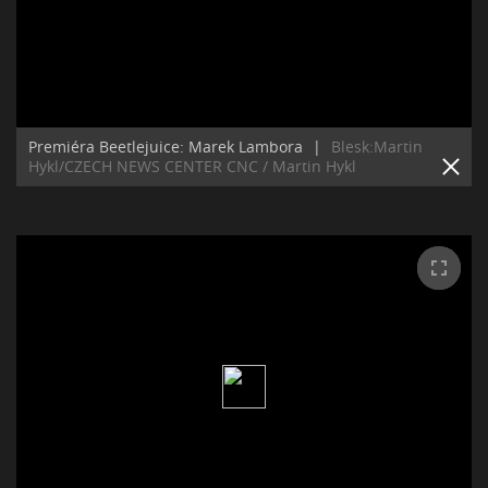
Premiéra Beetlejuice: Marek Lambora
|
Blesk:Martin
Hykl/CZECH NEWS CENTER CNC / Martin Hykl