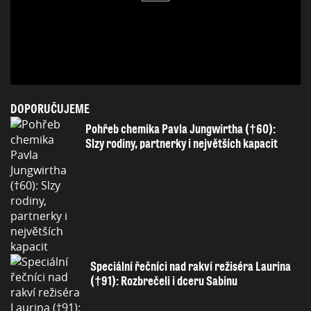
DOPORUČUJEME
Pohřeb chemika Pavla Jungwirtha (†60):
Slzy rodiny, partnerky i největších kapacit
Speciální řečníci nad rakví režiséra Laurina
(†91): Rozbrečeli i dceru Sabinu