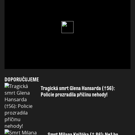
DOPORUČUJEME
Tragická smrt Glena Hansarda (†56):
Policie prozradila příčinu nehody!
Smrt Milana Knížáka († 86): Než ho