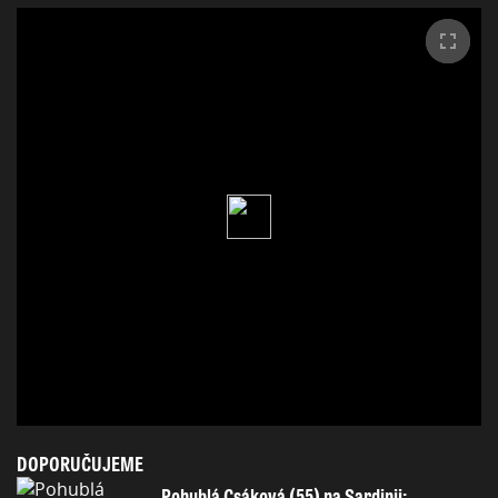
DOPORUČUJEME
Pohublá Csáková (55) na Sardinii: