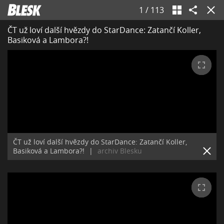
1
/
113
ČT už loví další hvězdy do StarDance: Zatančí Koller,
Basiková a Lambora?!
ČT už loví další hvězdy do StarDance: Zatančí Koller,
Basiková a Lambora?!
|
archiv Blesku