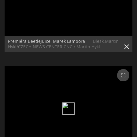
Premiéra Beetlejuice: Marek Lambora
|
Blesk:Martin
Hykl/CZECH NEWS CENTER CNC / Martin Hykl