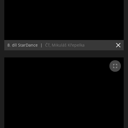
8. díl StarDance
|
ČT, Mikuláš Křepelka