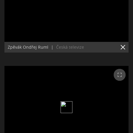
Zpěvák Ondřej Ruml
|
Česká televize