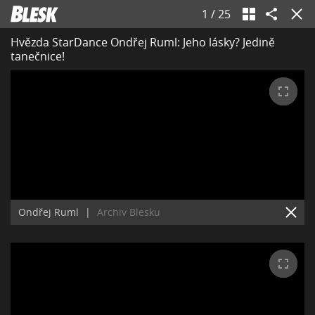
1
/
25
Hvězda StarDance Ondřej Ruml: Jeho lásky? Jedině
tanečnice!
Ondřej Ruml
|
Archiv Blesku