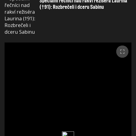
Speciální řečníci nad rakví režiséra Laurina
(†91): Rozbrečeli i dceru Sabinu