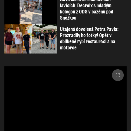
lavicích: Decroix s mladým
kolegou z ODS v bazénu pod
Sněžkou
Utajená dovolená Petra Pavla:
Prozradily ho fotky! Opět v
oblíbené rybí restauraci a na
motorce