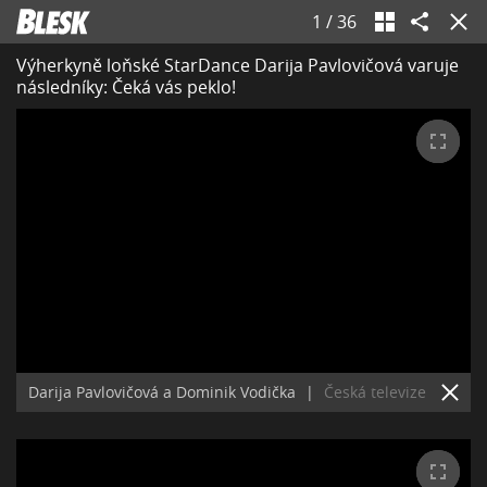
1
/
36
Výherkyně loňské StarDance Darija Pavlovičová varuje
následníky: Čeká vás peklo!
Darija Pavlovičová a Dominik Vodička
|
Česká televize