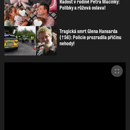
Radost v rodině Petra Macinky:
Polibky a růžová oslava!
Tragická smrt Glena Hansarda
(†56): Policie prozradila příčinu
nehody!