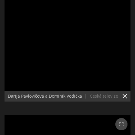
Darija Pavlovičová a Dominik Vodička
|
Česká televize