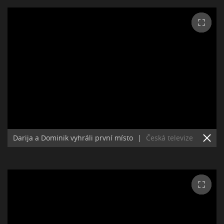
Darija a Dominik vyhráli první místo
|
Česká televize