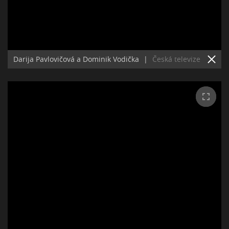
Darija Pavlovičová a Dominik Vodička
|
Česká televize