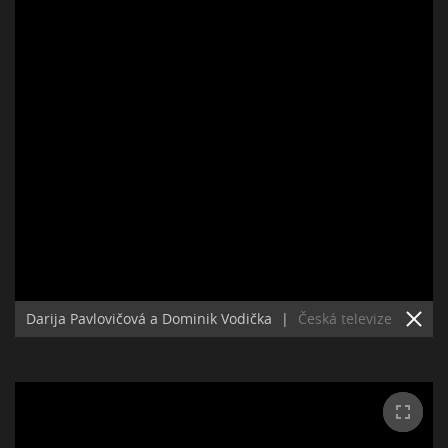
Darija Pavlovičová a Dominik Vodička
|
Česká televize