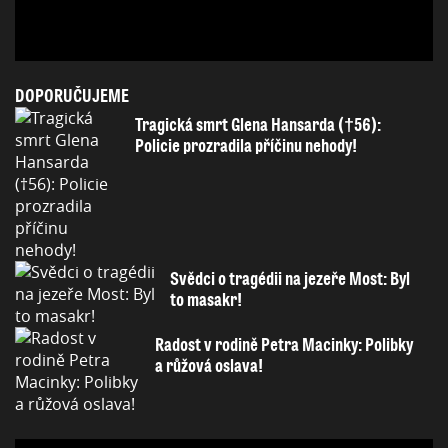
DOPORUČUJEME
Tragická smrt Glena Hansarda (†56):
Policie prozradila příčinu nehody!
Svědci o tragédii na jezeře Most: Byl
to masakr!
Radost v rodině Petra Macinky: Polibky
a růžová oslava!