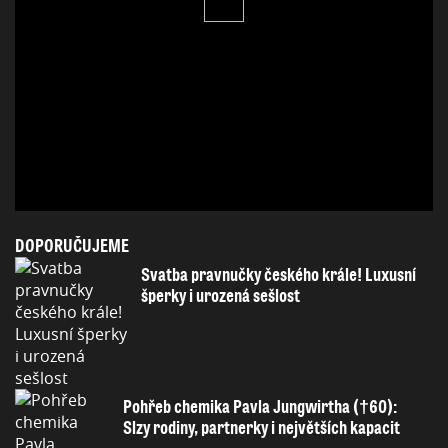
DOPORUČUJEME
Svatba pravnučky českého krále! Luxusní
šperky i urozená sešlost
Pohřeb chemika Pavla Jungwirtha (†60):
Slzy rodiny, partnerky i největších kapacit