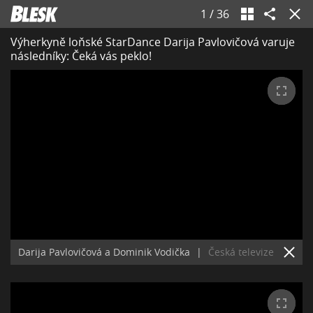
1
/
36
Výherkyně loňské StarDance Darija Pavlovičová varuje
následníky: Čeká vás peklo!
Darija Pavlovičová a Dominik Vodička
|
Česká televize