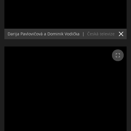
Darija Pavlovičová a Dominik Vodička
|
Česká televize