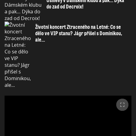
Úsměvy v Dámském klubu a pak… Dýka
do zad od Decroix!
Životní koncert Ztraceného na Letné: Co se
dělo ve VIP stanu? Jágr přišel s Dominikou,
ale...