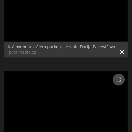
Královnou a králem parketu se stala Darija Pavlovičová
|
profimedia.cz