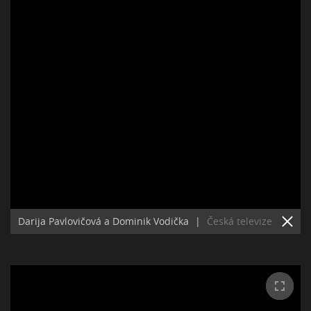
Darija Pavlovičová a Dominik Vodička
|
Česká televize