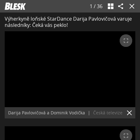
1
/
36
Výherkyně loňské StarDance Darija Pavlovičová varuje
následníky: Čeká vás peklo!
Darija Pavlovičová a Dominik Vodička
|
Česká televize