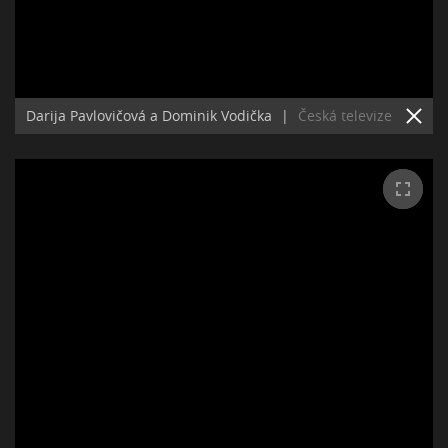
Darija Pavlovičová a Dominik Vodička
|
Česká televize