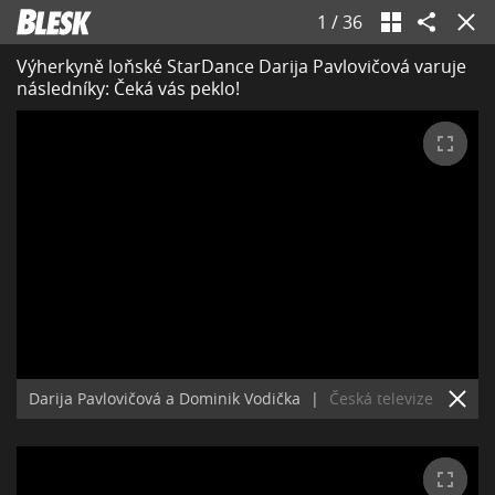
1
/
36
Výherkyně loňské StarDance Darija Pavlovičová varuje
následníky: Čeká vás peklo!
Darija Pavlovičová a Dominik Vodička
|
Česká televize