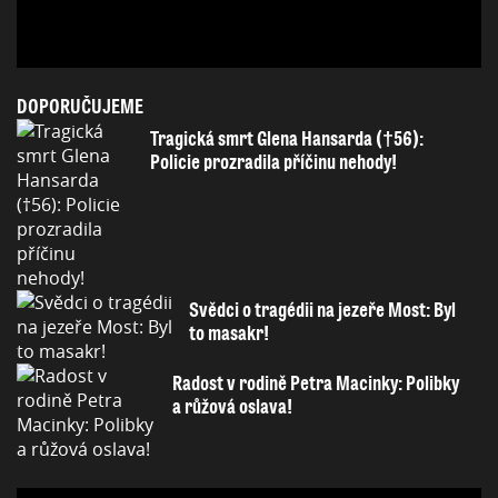
DOPORUČUJEME
Tragická smrt Glena Hansarda (†56):
Policie prozradila příčinu nehody!
Svědci o tragédii na jezeře Most: Byl
to masakr!
Radost v rodině Petra Macinky: Polibky
a růžová oslava!