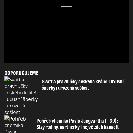
DOPORUČUJEME
Svatba pravnučky českého krále! Luxusní
šperky i urozená sešlost
Pohřeb chemika Pavla Jungwirtha (†60):
Slzy rodiny, partnerky i největších kapacit