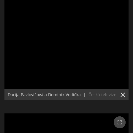
Darija Pavlovičová a Dominik Vodička
|
Česká televize