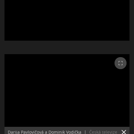
Darija Pavlovičová a Dominik Vodička
|
Česká televize