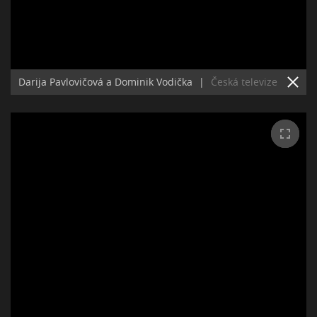
Darija Pavlovičová a Dominik Vodička
|
Česká televize