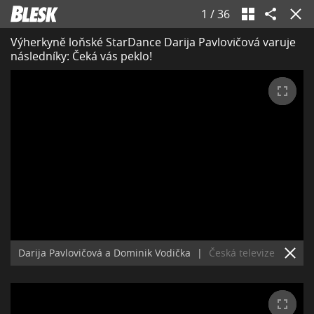
1
/
36
Výherkyně loňské StarDance Darija Pavlovičová varuje
následníky: Čeká vás peklo!
Darija Pavlovičová a Dominik Vodička
|
Česká televize