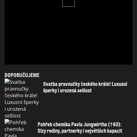
DOPORUČUJEME
Svatba pravnučky českého krále! Luxusní
šperky i urozená sešlost
Pohřeb chemika Pavla Jungwirtha (†60):
Slzy rodiny, partnerky i největších kapacit