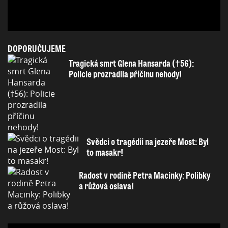
DOPORUČUJEME
Tragická smrt Glena Hansarda (†56):
Policie prozradila příčinu nehody!
Svědci o tragédii na jezeře Most: Byl
to masakr!
Radost v rodině Petra Macinky: Polibky
a růžová oslava!