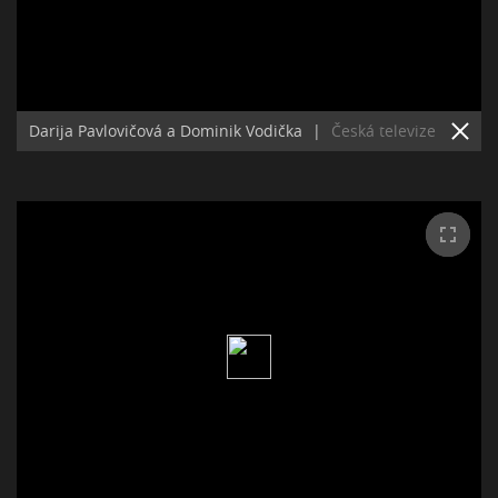
Darija Pavlovičová a Dominik Vodička
|
Česká televize