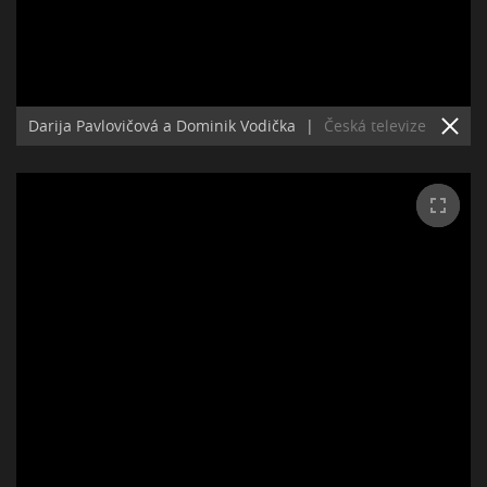
Darija Pavlovičová a Dominik Vodička
|
Česká televize