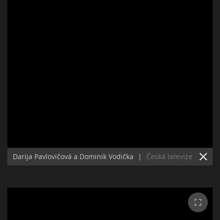
Darija Pavlovičová a Dominik Vodička
|
Česká televize