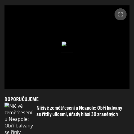
DOPORUČUJEME
Ničivé zemětřesení u Neapole: Obří balvany
se řítily ulicemi, úřady hlásí 30 zraněných