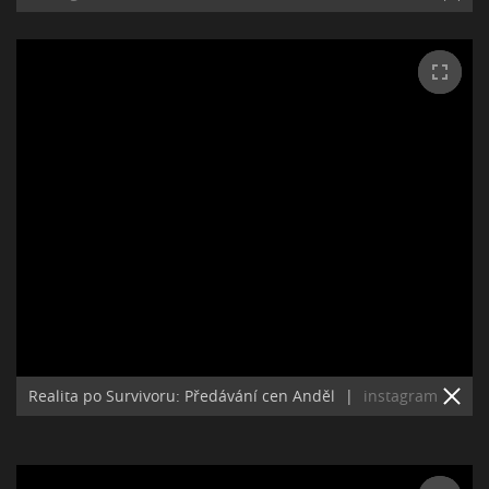
Realita po Survivoru: Předávání cen Anděl
|
instagram