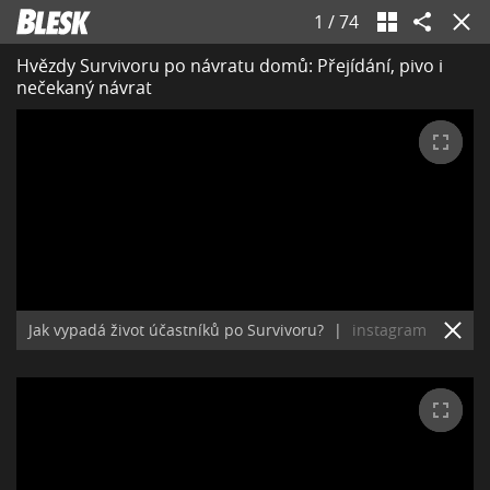
1
/
74
Hvězdy Survivoru po návratu domů: Přejídání, pivo i
nečekaný návrat
Jak vypadá život účastníků po Survivoru?
|
instagram