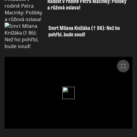
Radost v rodině Petra Macinky: Polibky
a růžová oslava!
Smrt Milana Knížáka († 86): Než ho
pohřbí, bude soud!