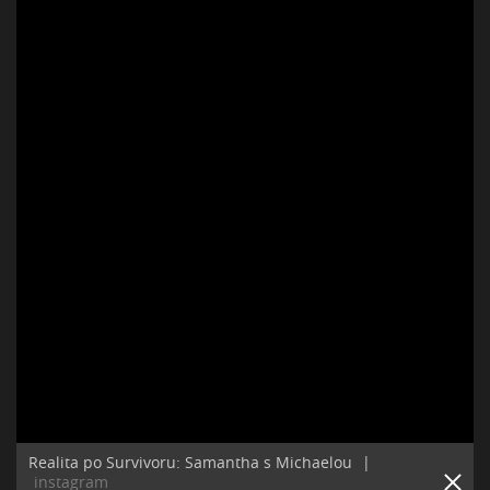
Realita po Survivoru: Samantha s Michaelou
|
instagram