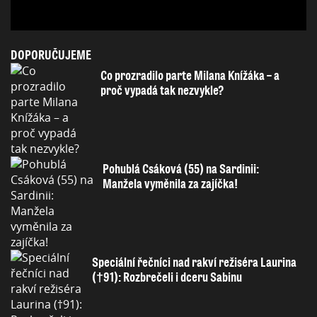
DOPORUČUJEME
Co prozradilo parte Milana Knížáka – a
proč vypadá tak nezvykle?
Pohublá Csáková (55) na Sardinii:
Manžela vyměnila za zajíčka!
Speciální řečníci nad rakví režiséra Laurina
(†91): Rozbrečeli i dceru Sabinu