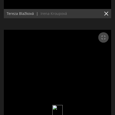
Tereza Blažková
|
Irena Kroupová