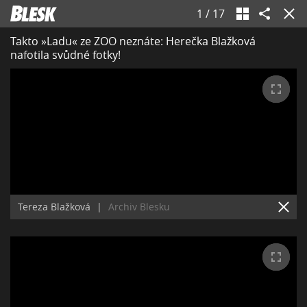
1
/
17
Takto »Ladu« ze ZOO neznáte: Herečka Blažková
nafotila svůdné fotky!
Tereza Blažková
|
Archiv Blesku