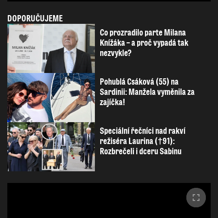
DOPORUČUJEME
Co prozradilo parte Milana
Knížáka – a proč vypadá tak
nezvykle?
Pohublá Csáková (55) na
Sardinii: Manžela vyměnila za
zajíčka!
Speciální řečníci nad rakví
režiséra Laurina (†91):
Rozbrečeli i dceru Sabinu