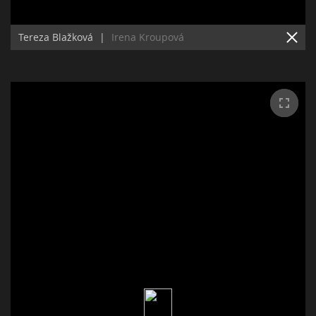
Tereza Blažková
|
Irena Kroupová