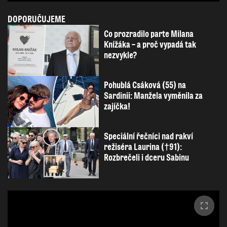
DOPORUČUJEME
Co prozradilo parte Milana
Knížáka – a proč vypadá tak
nezvykle?
Pohublá Csáková (55) na
Sardinii: Manžela vyměnila za
zajíčka!
Speciální řečníci nad rakví
režiséra Laurina (†91):
Rozbrečeli i dceru Sabinu