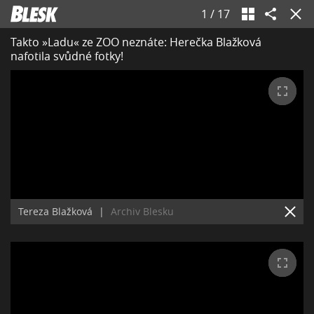
1
/
17
Takto »Ladu« ze ZOO neznáte: Herečka Blažková
nafotila svůdné fotky!
Tereza Blažková
|
Archiv Blesku