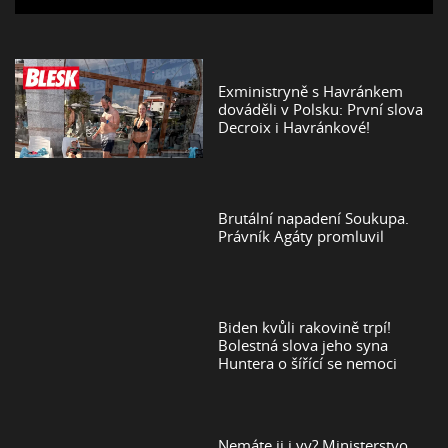
Exministryně s Havránkem
dováděli v Polsku: První slova
Decroix i Havránkové!
Brutální napadení Soukupa.
Právník Agáty promluvil
Biden kvůli rakovině trpí!
Bolestná slova jeho syna
Huntera o šířící se nemoci
Nemáte ji i vy? Ministerstvo