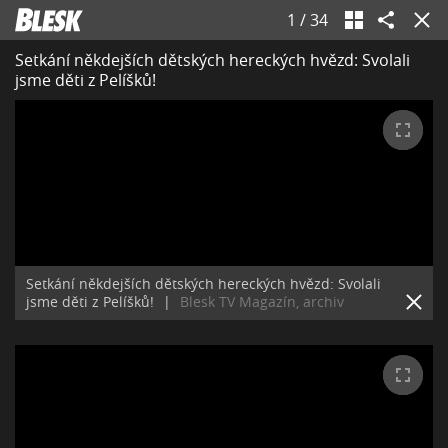
1
/
34
Setkání někdejších dětských hereckých hvězd: Svolali
jsme děti z Pelíšků!
Setkání někdejších dětských hereckých hvězd: Svolali
jsme děti z Pelíšků!
|
Blesk TV Magazín, archiv