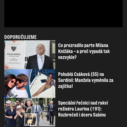
DOPORUČUJEME
Co prozradilo parte Milana
Knížáka – a proč vypadá tak
nezvykle?
Pohublá Csáková (55) na
Sardinii: Manžela vyměnila za
zajíčka!
Speciální řečníci nad rakví
režiséra Laurina (†91):
Rozbrečeli i dceru Sabinu