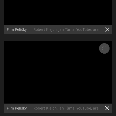
Film Pelíšky
|
Robert Klejch, Jan Tůma, YouTube, ara
Film Pelíšky
|
Robert Klejch, Jan Tůma, YouTube, ara