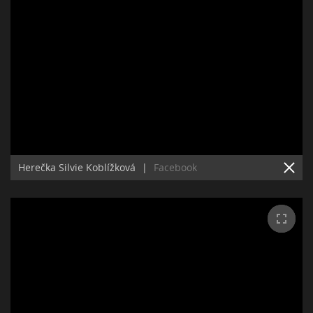
Herečka Silvie Koblížková
|
Facebook