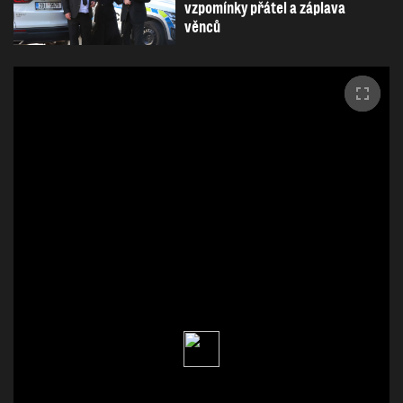
vzpomínky přátel a záplava
věnců