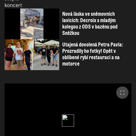
Nová láska ve sněmovních
lavicích: Decroix s mladým
kolegou z ODS v bazénu pod
Sněžkou
Utajená dovolená Petra Pavla:
Prozradily ho fotky! Opět v
oblíbené rybí restauraci a na
motorce