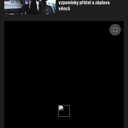
vzpomínky přátel a záplava
věnců