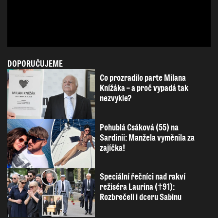
DOPORUČUJEME
Co prozradilo parte Milana
Knížáka – a proč vypadá tak
nezvykle?
Pohublá Csáková (55) na
Sardinii: Manžela vyměnila za
zajíčka!
Speciální řečníci nad rakví
režiséra Laurina (†91):
Rozbrečeli i dceru Sabinu