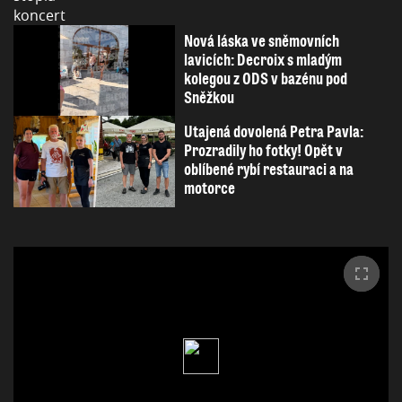
Nová láska ve sněmovních
lavicích: Decroix s mladým
kolegou z ODS v bazénu pod
Sněžkou
Utajená dovolená Petra Pavla:
Prozradily ho fotky! Opět v
oblíbené rybí restauraci a na
motorce