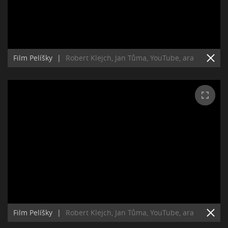
Film Pelíšky
|
Robert Klejch, Jan Tůma, YouTube, ara
Film Pelíšky
|
Robert Klejch, Jan Tůma, YouTube, ara