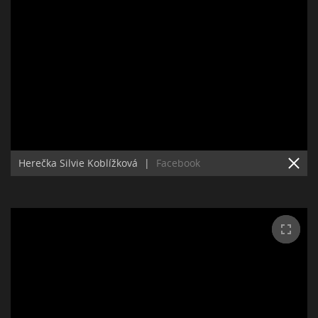
Herečka Silvie Koblížková
|
Facebook