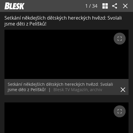
1
/
34
Setkání někdejších dětských hereckých hvězd: Svolali
jsme děti z Pelíšků!
Setkání někdejších dětských hereckých hvězd: Svolali
jsme děti z Pelíšků!
|
Blesk TV Magazín, archiv