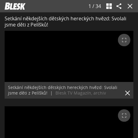
1
/
34
Setkání někdejších dětských hereckých hvězd: Svolali
jsme děti z Pelíšků!
Setkání někdejších dětských hereckých hvězd: Svolali
jsme děti z Pelíšků!
|
Blesk TV Magazín, archiv