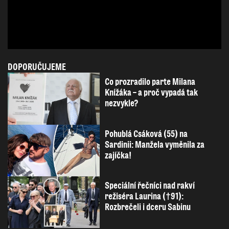
DOPORUČUJEME
Co prozradilo parte Milana
Knížáka – a proč vypadá tak
nezvykle?
Pohublá Csáková (55) na
Sardinii: Manžela vyměnila za
zajíčka!
Speciální řečníci nad rakví
režiséra Laurina (†91):
Rozbrečeli i dceru Sabinu