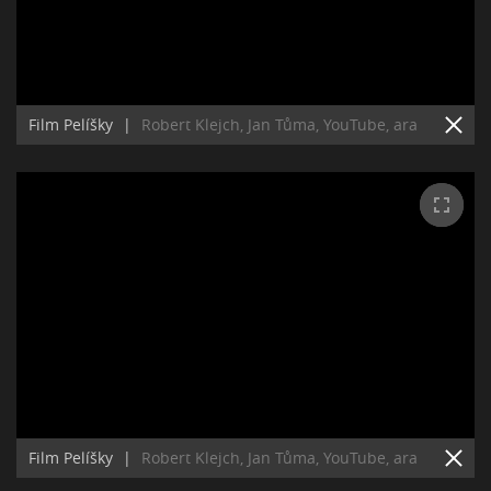
Film Pelíšky
|
Robert Klejch, Jan Tůma, YouTube, ara
Film Pelíšky
|
Robert Klejch, Jan Tůma, YouTube, ara