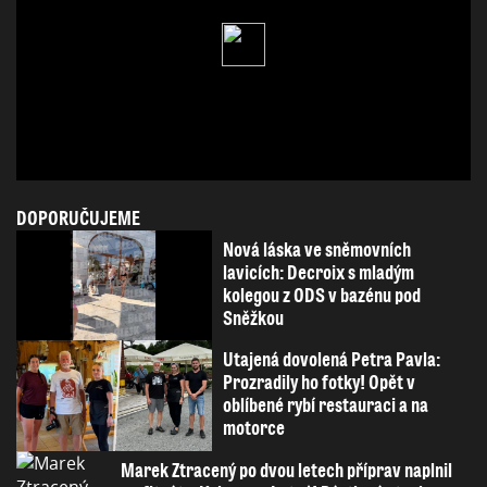
DOPORUČUJEME
Nová láska ve sněmovních
lavicích: Decroix s mladým
kolegou z ODS v bazénu pod
Sněžkou
Utajená dovolená Petra Pavla:
Prozradily ho fotky! Opět v
oblíbené rybí restauraci a na
motorce
Marek Ztracený po dvou letech příprav naplnil