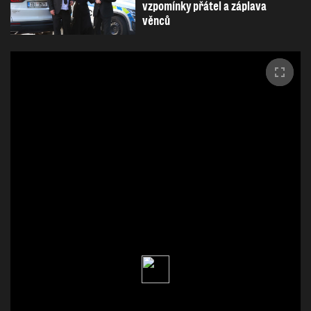
vzpomínky přátel a záplava
věnců