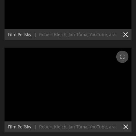
Film Pelíšky
|
Robert Klejch, Jan Tůma, YouTube, ara
Film Pelíšky
|
Robert Klejch, Jan Tůma, YouTube, ara