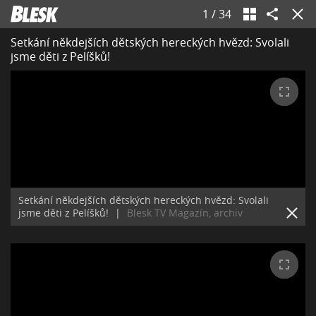
1
/
34
Setkání někdejších dětských hereckých hvězd: Svolali
jsme děti z Pelíšků!
Setkání někdejších dětských hereckých hvězd: Svolali
jsme děti z Pelíšků!
|
Blesk TV Magazín, archiv