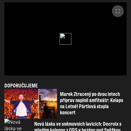
DOPORUČUJEME
Marek Ztracený po dvou letech
příprav naplnil amfiteátr: Kolaps
na Letné! Pártlová stopla
koncert
Nová láska ve sněmovních lavicích: Decroix s
mladým kolegou z ODS v bazénu pod Sněžkou