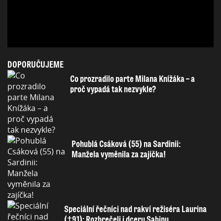
DOPORUČUJEME
Co prozradilo parte Milana Knížáka – a
proč vypadá tak nezvykle?
Pohublá Csáková (55) na Sardinii:
Manžela vyměnila za zajíčka!
Speciální řečníci nad rakví režiséra Laurina
(†91): Rozbrečeli i dceru Sabinu