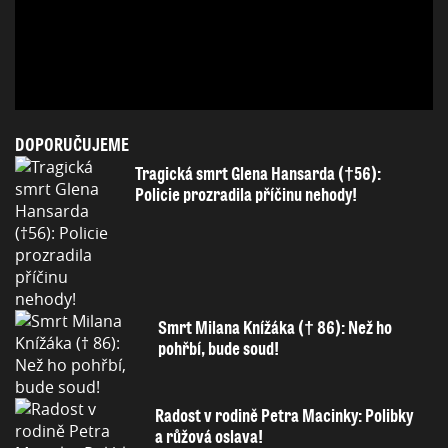
DOPORUČUJEME
Tragická smrt Glena Hansarda (†56):
Policie prozradila příčinu nehody!
Smrt Milana Knížáka († 86): Než ho
pohřbí, bude soud!
Radost v rodině Petra Macinky: Polibky
a růžová oslava!