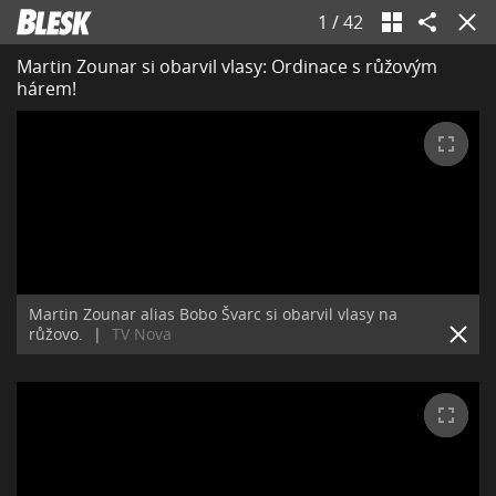
1
/
42
Martin Zounar si obarvil vlasy: Ordinace s růžovým
hárem!
Martin Zounar alias Bobo Švarc si obarvil vlasy na
růžovo.
|
TV Nova