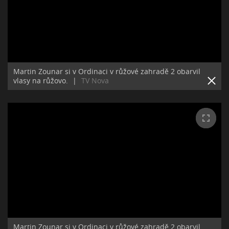
Martin Zounar si v Ordinaci v růžové zahradě 2 obarvil
vlasy na růžovo.
|
TV Nova
Martin Zounar si v Ordinaci v růžové zahradě 2 obarvil