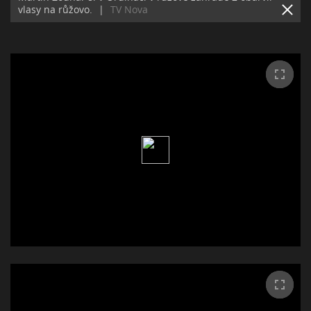
vlasy na růžovo.
|
TV Nova