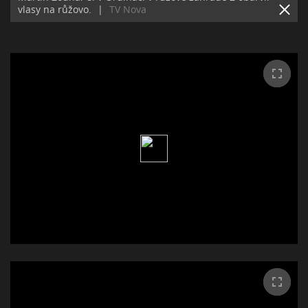
vlasy na růžovo.
|
TV Nova