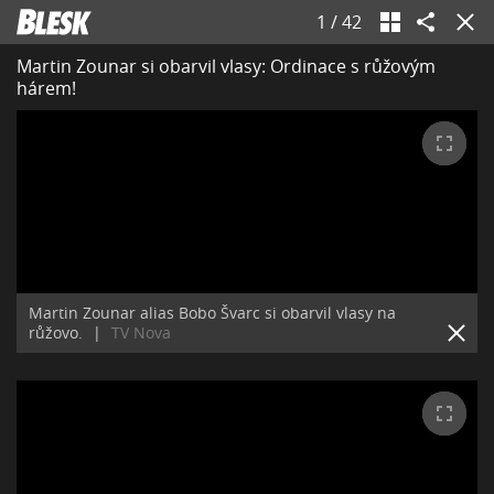
1
/
42
Martin Zounar si obarvil vlasy: Ordinace s růžovým
hárem!
Martin Zounar alias Bobo Švarc si obarvil vlasy na
růžovo.
|
TV Nova