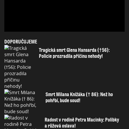
DOPORUČUJEME
Tragická smrt Glena Hansarda (†56):
Policie prozradila příčinu nehody!
Smrt Milana Knížáka († 86): Než ho
pohřbí, bude soud!
Radost v rodině Petra Macinky: Polibky
a růžová oslava!