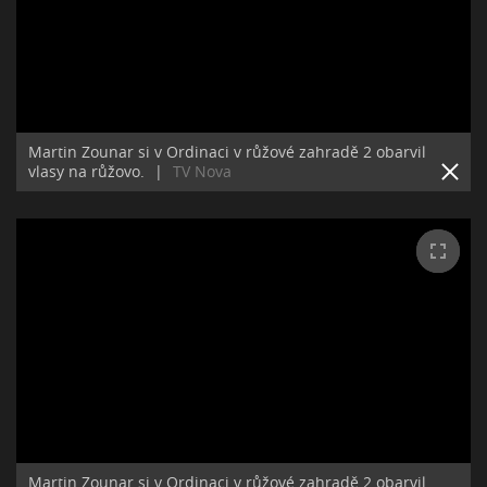
Martin Zounar si v Ordinaci v růžové zahradě 2 obarvil
vlasy na růžovo.
|
TV Nova
Martin Zounar si v Ordinaci v růžové zahradě 2 obarvil