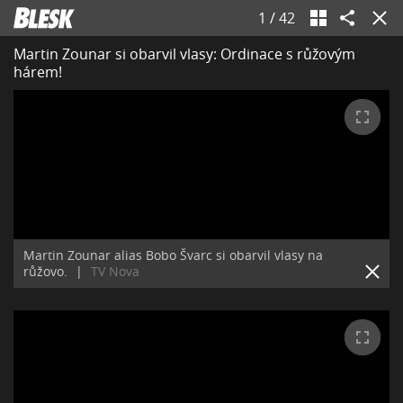
1
/
42
Martin Zounar si obarvil vlasy: Ordinace s růžovým
hárem!
Martin Zounar alias Bobo Švarc si obarvil vlasy na
růžovo.
|
TV Nova