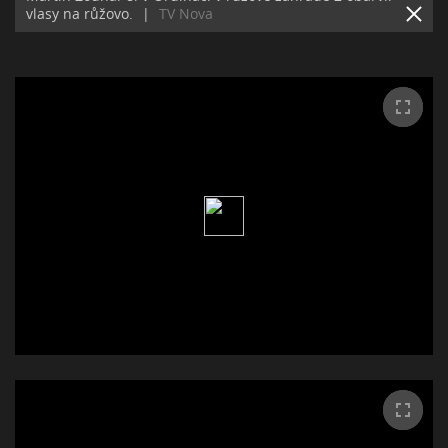
vlasy na růžovo.
|
TV Nova