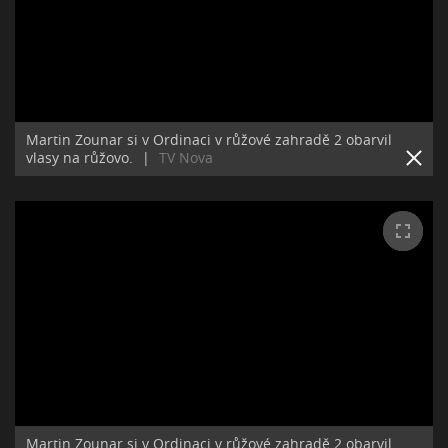
Martin Zounar si v Ordinaci v růžové zahradě 2 obarvil
vlasy na růžovo.
|
TV Nova
Martin Zounar si v Ordinaci v růžové zahradě 2 obarvil