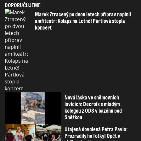
DOPORUČUJEME
Marek Ztracený po dvou letech příprav naplnil
amfiteátr: Kolaps na Letné! Pártlová stopla
koncert
Nová láska ve sněmovních
lavicích: Decroix s mladým
kolegou z ODS v bazénu pod
Sněžkou
Utajená dovolená Petra Pavla:
Prozradily ho fotky! Opět v