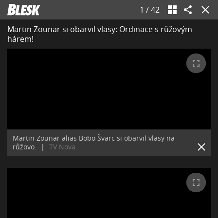
1
/
42
Martin Zounar si obarvil vlasy: Ordinace s růžovým
hárem!
Martin Zounar alias Bobo Švarc si obarvil vlasy na
růžovo.
|
TV Nova