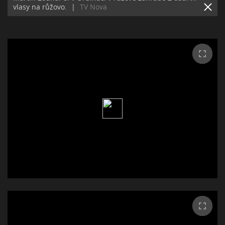
vlasy na růžovo.
|
TV Nova