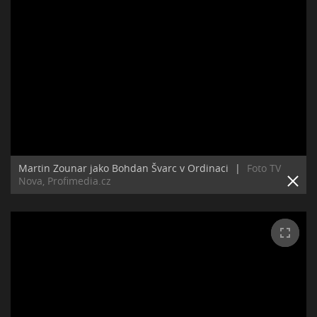
Martin Zounar jako Bohdan Švarc v Ordinaci
|
Foto TV
Nova, Profimedia.cz