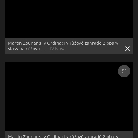
Martin Zounar si v Ordinaci v růžové zahradě 2 obarvil
vlasy na růžovo.
|
TV Nova
Martin Zounar si v Ordinaci v růžové zahradě 2 obarvil