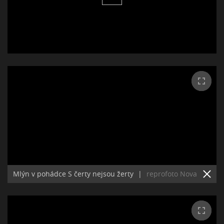
Mlýn v pohádce S čerty nejsou žerty
|
reprofoto Nova