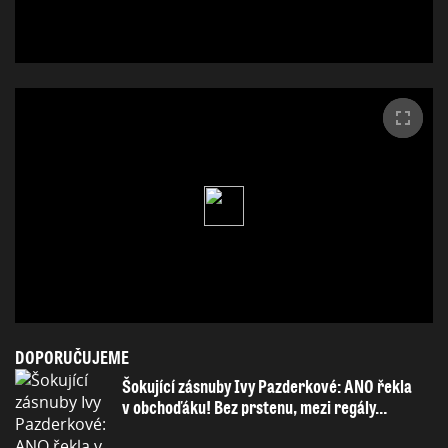
DOPORUČUJEME
Šokující zásnuby Ivy Pazderkové: ANO řekla
v obchoďáku! Bez prstenu, mezi regály…