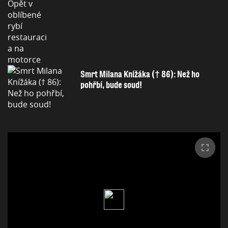
Smrt Milana Knížáka († 86): Než ho
pohřbí, bude soud!