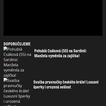
DOPORUČUJEME
Pohublá Csáková (55) na Sardinii:
Manžela vyměnila za zajíčka!
Svatba pravnučky českého krále! Luxusní
šperky i urozená sešlost