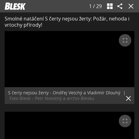
1
/
29
Smolné natáčení S čerty nejsou žerty: Požár, nehoda i
vrtochy přírody!
S čerty nejsou žerty - Ondřej Vetchý a Vladimír Dlouhý
|
Foto Blesk – Petr Novotný a archiv Blesku