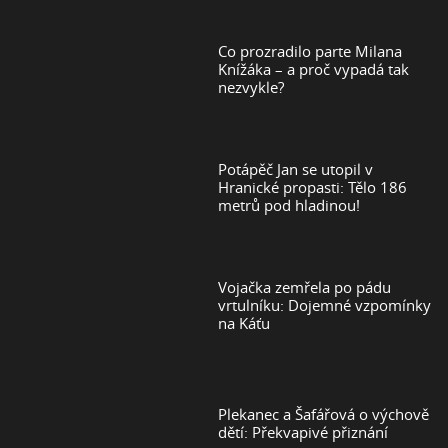
Co prozradilo parte Milana
Knížáka – a proč vypadá tak
nezvykle?
Potápěč Jan se utopil v
Hranické propasti: Tělo 186
metrů pod hladinou!
Vojačka zemřela po pádu
vrtulníku: Dojemné vzpomínky
na Káťu
Plekanec a Šafářová o výchově
dětí: Překvapivé přiznání