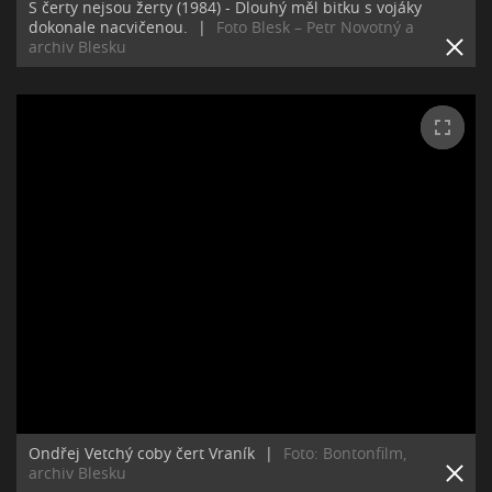
S čerty nejsou žerty (1984) - Dlouhý měl bitku s vojáky
dokonale nacvičenou.
|
Foto Blesk – Petr Novotný a
archiv Blesku
Ondřej Vetchý coby čert Vraník
|
Foto: Bontonfilm,
archiv Blesku