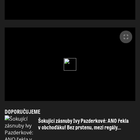
DOPORUČUJEME
Šokující zásnuby Ivy Pazderkové: ANO řekla
v obchoďáku! Bez prstenu, mezi regály…