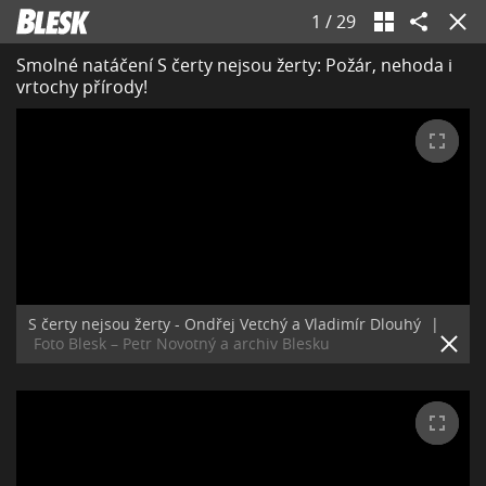
1
/
29
Smolné natáčení S čerty nejsou žerty: Požár, nehoda i
vrtochy přírody!
S čerty nejsou žerty - Ondřej Vetchý a Vladimír Dlouhý
|
Foto Blesk – Petr Novotný a archiv Blesku