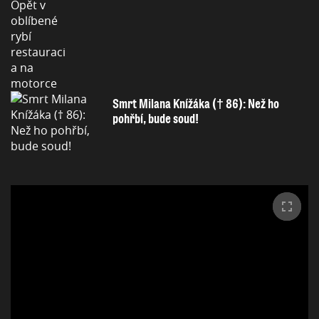
Smrt Milana Knížáka († 86): Než ho
pohřbí, bude soud!