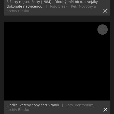
S čerty nejsou žerty (1984) - Dlouhý měl bitku s vojáky
dokonale nacvičenou.
|
Foto Blesk – Petr Novotný a
archiv Blesku
Ondřej Vetchý coby čert Vraník
|
Foto: Bontonfilm,
archiv Blesku