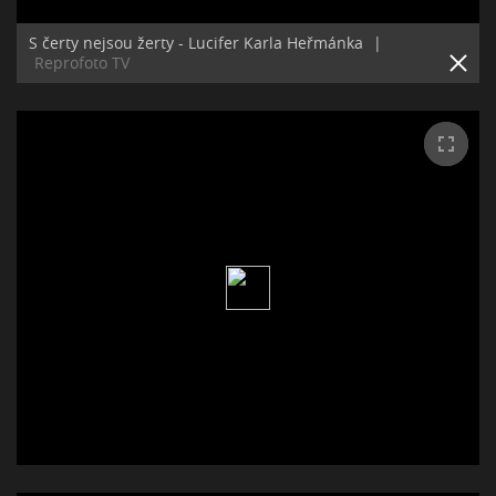
S čerty nejsou žerty - Lucifer Karla Heřmánka
|
Reprofoto TV