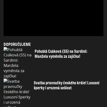
DOPORUČUJEME
Pohublá Csáková (55) na Sardinii:
Manžela vyměnila za zajíčka!
Svatba pravnučky českého krále! Luxusní
šperky i urozená sešlost