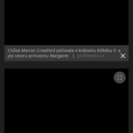
Chůva Marion Crawford pečovala o královnu Alžbětu II. a
její sestru princeznu Margaret.
|
profimedia.cz