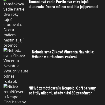
Tománková vedle Partie dva roky tajně
studovala. Dcera málem nestihla její promoci
Nehoda syna Žilkové Vincenta Navrátila:
Výbuch v autě odnesl rozkrok
Ničivé zemětřesení u Neapole: Obří balvany
se řítily ulicemi, úřady hlásí 30 zraněných