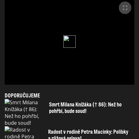
DOPORUČUJEME
Smrt Milana Knížáka († 86): Než ho
pohřbí, bude soud!
Radost v rodině Petra Macinky: Polibky
a růžová oslava!