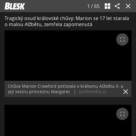
1
/
65
Tragický osud královské chůvy: Marion se 17 let starala
o malou Alžbětu, zemřela zapomenutá
Chůva Marion Crawford pečovala o královnu Alžbětu II. a
její sestru princeznu Margaret.
|
profimedia.cz