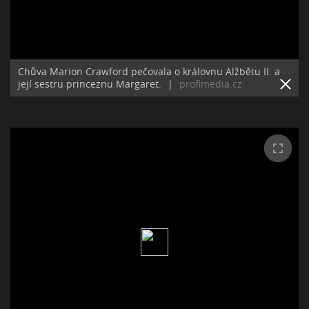
Chůva Marion Crawford pečovala o královnu Alžbětu II. a
její sestru princeznu Margaret.
|
profimedia.cz