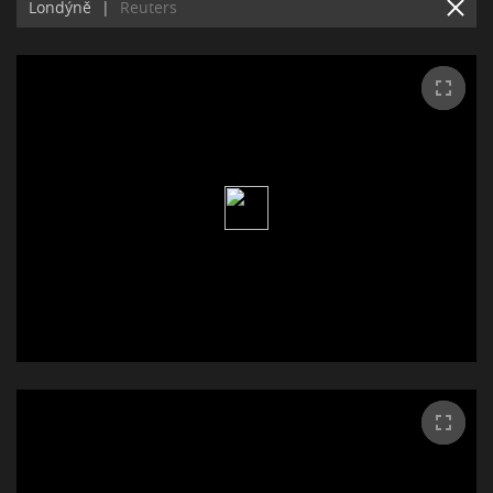
Londýně
|
Reuters