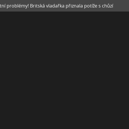
tní problémy! Britská vladařka přiznala potíže s chůzí