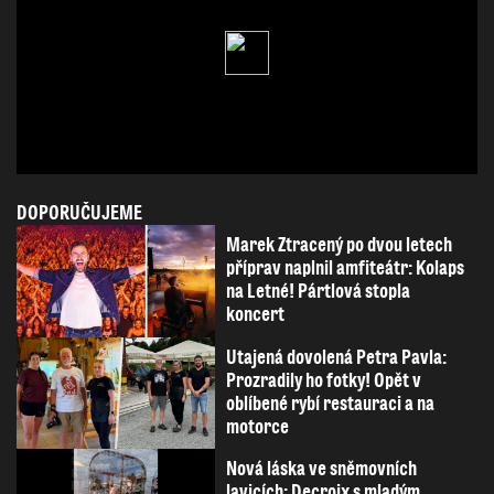
DOPORUČUJEME
Marek Ztracený po dvou letech
příprav naplnil amfiteátr: Kolaps
na Letné! Pártlová stopla
koncert
Utajená dovolená Petra Pavla:
Prozradily ho fotky! Opět v
oblíbené rybí restauraci a na
motorce
Nová láska ve sněmovních
lavicích: Decroix s mladým