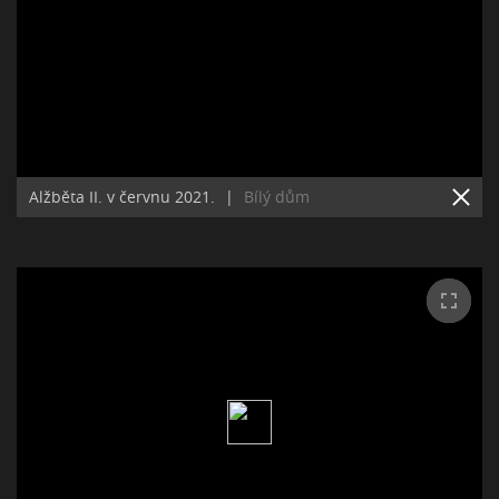
Alžběta II. v červnu 2021.
|
Bílý dům