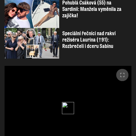
Pohublá Csáková (55) na
Sardinii: Manžela vyměnila za
zajíčka!
Speciální řečníci nad rakví
režiséra Laurina (†91):
Rozbrečeli i dceru Sabinu