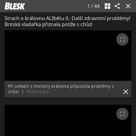
1
/
44
Strach o královnu ALžbětu II.: Další zdravotní problémy!
Britská vladařka přiznala potíže s chůzí
Při setkání s ministry královna připustila problémy s
chůzí
|
Profimedia