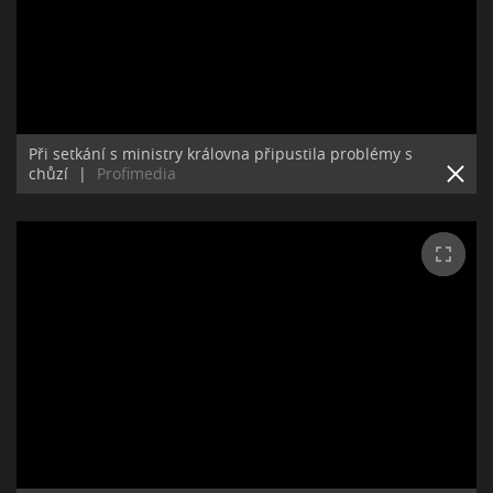
Při setkání s ministry královna připustila problémy s
chůzí
|
Profimedia