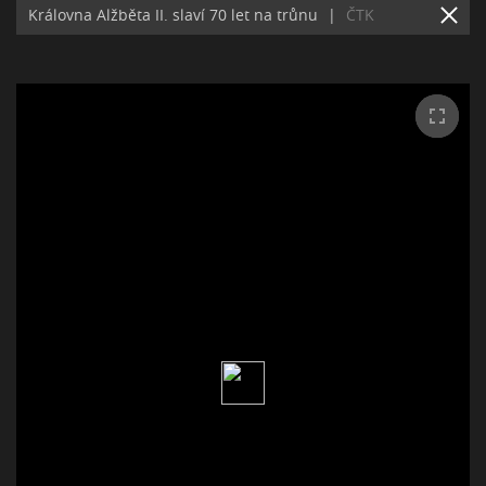
Královna Alžběta II. slaví 70 let na trůnu
|
ČTK