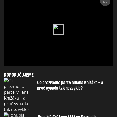
DOPORUČUJEME
Co prozradilo parte Milana Knížáka – a
proč vypadá tak nezvykle?
Pohublá Csáková (55) na Sardinii: