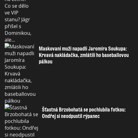
Maskovaní muži napadli Jaromíra Soukupa:
Krvavá nakládačka, zmlátili ho baseballovou
pálkou
Šťastná Brzobohatá se pochlubila fotkou:
Ondřej si neodpustil rýpanec