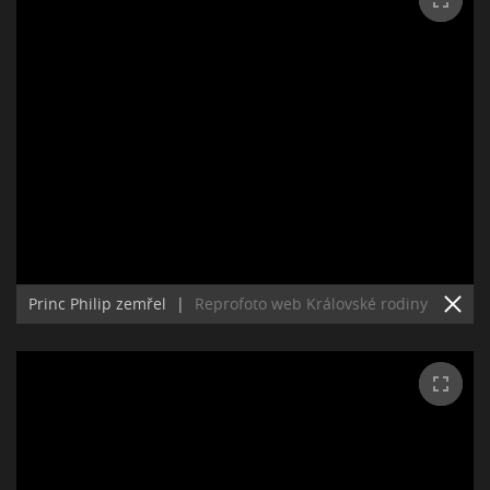
Princ Philip zemřel
|
Reprofoto web Královské rodiny