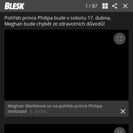
1
/
87
Pohřeb prince Philipa bude v sobotu 17. dubna,
Meghan bude chybět ze zdravotních důvodů!
Meghan Markleová se na pohřeb prince Philipa
nedostaví
|
archiv