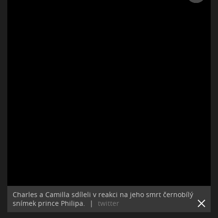
Charles a Camilla sdíleli v reakci na jeho smrt černobílý
snímek prince Philipa.
|
twitter