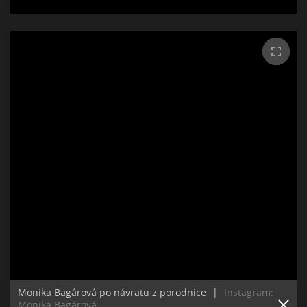
Monika Bagárová po návratu z porodnice
|
Instagram:
Monika Bagárová