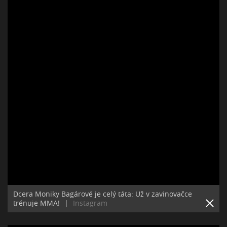
Dcera Moniky Bagárové je celý táta: Už v zavinovačce
trénuje MMA!
|
Instagram