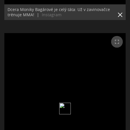
Dcera Moniky Bagárové je celý táta: Už v zavinovačce
trénuje MMA!
|
Instagram