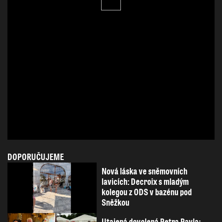
DOPORUČUJEME
Nová láska ve sněmovních
lavicích: Decroix s mladým
kolegou z ODS v bazénu pod
Sněžkou
Utajená dovolená Petra Pavla: