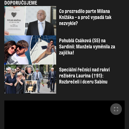
DOPORUČUJEME
Co prozradilo parte Milana
Knížáka – a proč vypadá tak
nezvykle?
Pohublá Csáková (55) na
Sardinii: Manžela vyměnila za
zajíčka!
Speciální řečníci nad rakví
režiséra Laurina (†91):
Rozbrečeli i dceru Sabinu