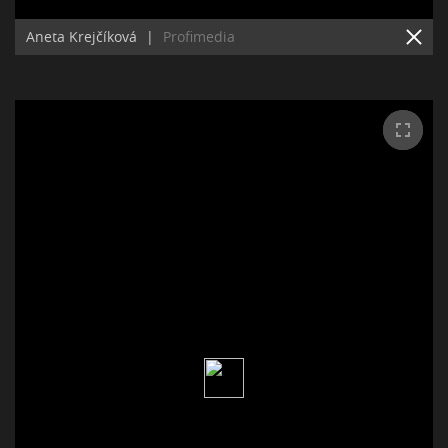
Aneta Krejčíková
|
Profimedia