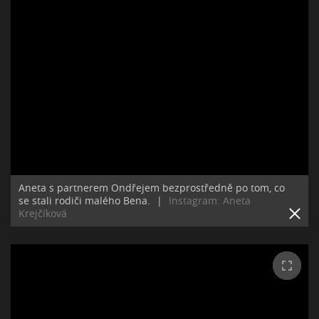
Aneta s partnerem Ondřejem bezprostředně po tom, co
se stali rodiči malého Bena.
|
Instagram: Aneta
Krejčíková