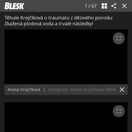
1
/
67
Těhule Krejčíková o traumatu z děsivého porodu:
Zkažená plodová voda a trvalé následky!
Aneta Krejčíková
|
Instagram: Aneta Krejčíková/ Blesk