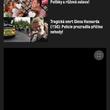
Polibky a růžová oslava!
Tragická smrt Glena Hansarda
(†56): Policie prozradila příčinu
nehody!