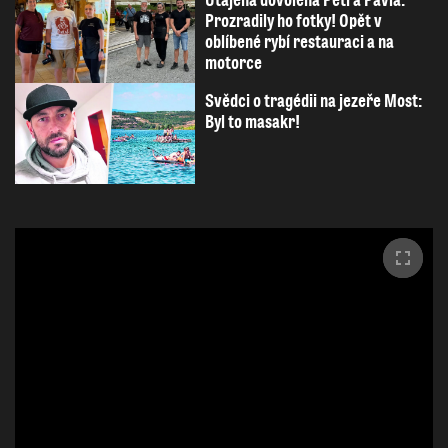
Prozradily ho fotky! Opět v
oblíbené rybí restauraci a na
motorce
Svědci o tragédii na jezeře Most:
Byl to masakr!