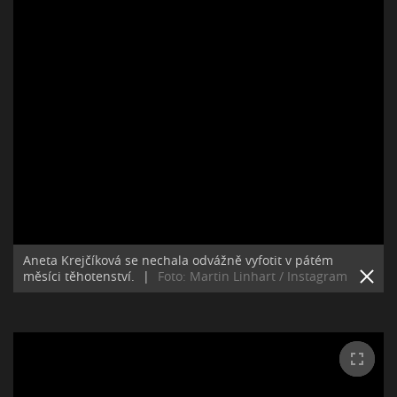
Aneta Krejčíková se nechala odvážně vyfotit v pátém
měsíci těhotenství.
|
Foto: Martin Linhart / Instagram