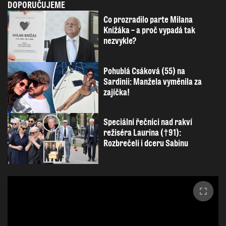
DOPORUČUJEME
Co prozradilo parte Milana
Knížáka – a proč vypadá tak
nezvykle?
Pohublá Csáková (55) na
Sardinii: Manžela vyměnila za
zajíčka!
Speciální řečníci nad rakví
režiséra Laurina (†91):
Rozbrečeli i dceru Sabinu