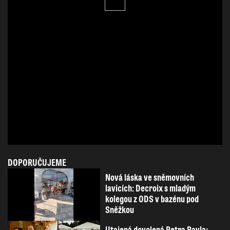
DOPORUČUJEME
Nová láska ve sněmovních
lavicích: Decroix s mladým
kolegou z ODS v bazénu pod
Sněžkou
Utajená dovolená Petra Pavla: