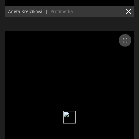
Aneta Krejčíková
|
Profimedia