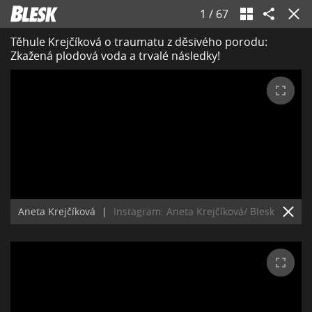
1
/
67
Těhule Krejčíková o traumatu z děsivého porodu:
Zkažená plodová voda a trvalé následky!
Aneta Krejčíková
|
Instagram: Aneta Krejčíková/ Blesk