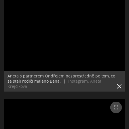
Aneta s partnerem Ondřejem bezprostředně po tom, co
se stali rodiči malého Bena.
|
Instagram: Aneta
Krejčíková