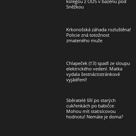
kolegou z ODS v bazénu pod
Sněžkou
Krkonošská záhada rozluštěna!
Policie zná totožnost
zmateného muže
Chlapeček (†3) spadl ze sloupu
elektrického vedení: Matka
vydala šestnáctistránkové
vyjádření!
Sběratelé šílí po starých
cukřenkách po babičce:
Mohou mít statisícovou
hodnotu! Nemáte je doma?