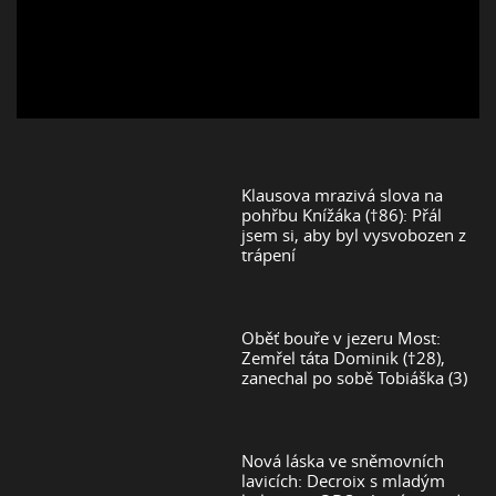
Klausova mrazivá slova na
pohřbu Knížáka (†86): Přál
jsem si, aby byl vysvobozen z
trápení
Oběť bouře v jezeru Most:
Zemřel táta Dominik (†28),
zanechal po sobě Tobiáška (3)
Nová láska ve sněmovních
lavicích: Decroix s mladým