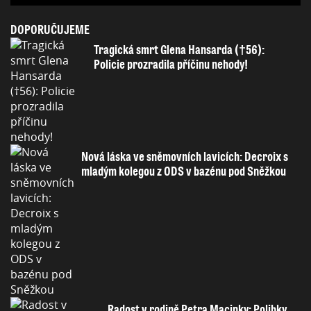
DOPORUČUJEME
Tragická smrt Glena Hansarda (†56):
Policie prozradila příčinu nehody!
Nová láska ve sněmovních lavicích: Decroix s
mladým kolegou z ODS v bazénu pod Sněžkou
Radost v rodině Petra Macinky: Polibky