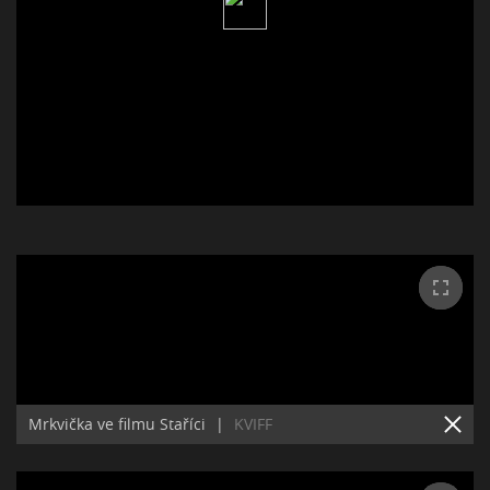
Mrkvička ve filmu Staříci
|
KVIFF