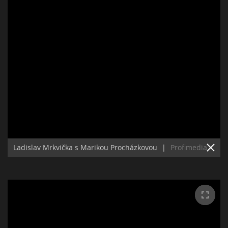
Ladislav Mrkvička s Marikou Procházkovou
|
Profimedia