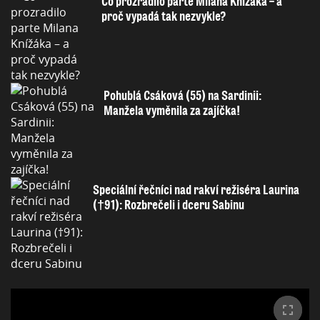
Co prozradilo parte Milana Knížáka – a
proč vypadá tak nezvykle?
Pohublá Csáková (55) na Sardinii:
Manžela vyměnila za zajíčka!
Speciální řečníci nad rakví režiséra Laurina
(†91): Rozbrečeli i dceru Sabinu