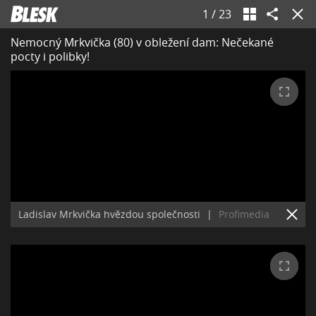
1
/
23
Nemocný Mrkvička (80) v obležení dam: Nečekané
pocty i polibky!
Ladislav Mrkvička hvězdou společnosti
|
Profimedia