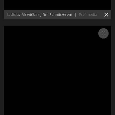
Ladislav Mrkvička s Jiřím Schmitzerem
|
Profimedia