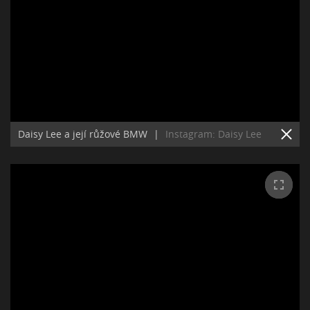
Daisy Lee a její růžové BMW
|
Instagram: Daisy Lee