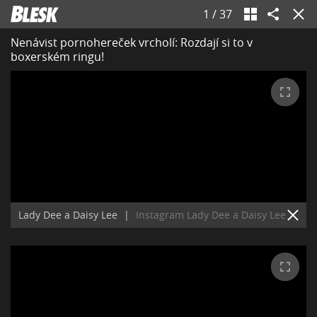
1
/
37
Nenávist pornohereček vrcholí: Rozdají si to v
boxerském ringu!
Lady Dee a Daisy Lee
|
Instagram Lady Dee a Daisy Lee