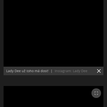
Lady Dee už toho má dost!
|
Instagram: Lady Dee