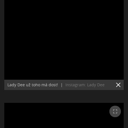
Lady Dee už toho má dost!
|
Instagram: Lady Dee