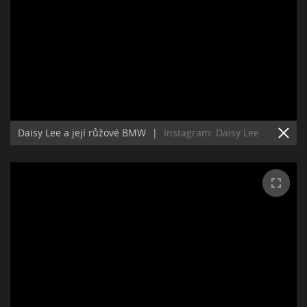
Daisy Lee a její růžové BMW
|
Instagram: Daisy Lee