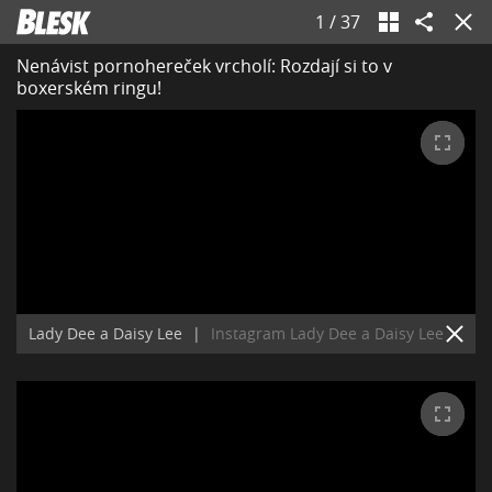
1
/
37
Nenávist pornohereček vrcholí: Rozdají si to v
boxerském ringu!
Lady Dee a Daisy Lee
|
Instagram Lady Dee a Daisy Lee