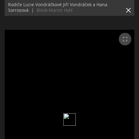
Rodiče Lucie Vondráčkové Jiří Vondráček a Hana
Sorrosová
|
Blesk:Martin Hykl