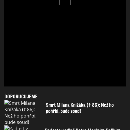
DOPORUČUJEME
Smrt Milana Knížáka († 86): Než ho
pohřbí, bude soud!