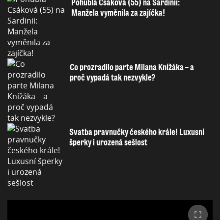
Pohublá Csáková (55) na Sardinii:
Manžela vyměnila za zajíčka!
Co prozradilo parte Milana Knížáka – a
proč vypadá tak nezvykle?
Svatba pravnučky českého krále! Luxusní
šperky i urozená sešlost