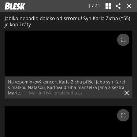
1
/
41
Jablko nepadlo daleko od stromu! Syn Karla Zicha (†55)
je kopií táty
Na vzpomínkový koncert Karla Zicha přišel jeho syn Karel
s matkou Natašou, Karlova druhá manželka Jana a sestra
Marie.
|
Martin Hykl, profimedia.cz