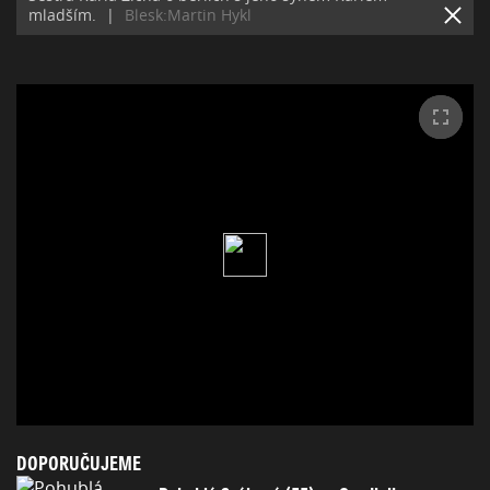
mladším.
|
Blesk:Martin Hykl
DOPORUČUJEME