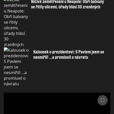
Ničivé zemětřesení u Neapole: Obří balvany
se řítily ulicemi, úřady hlásí 30 zraněných
Kalousek o prezidentovi: S Pavlem jsem se
nesmířil! ...a promluvil o návratu