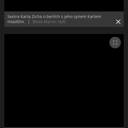
Sestra Karla Zicha o berlích s jeho synem Karlem
mladším.
|
Blesk:Martin Hykl