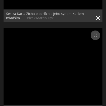
Sestra Karla Zicha o berlích s jeho synem Karlem
mladším.
|
Blesk:Martin Hykl