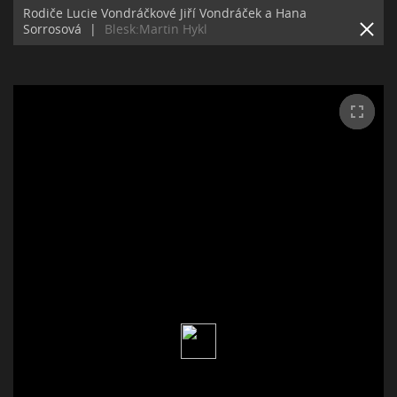
Rodiče Lucie Vondráčkové Jiří Vondráček a Hana
Sorrosová
|
Blesk:Martin Hykl