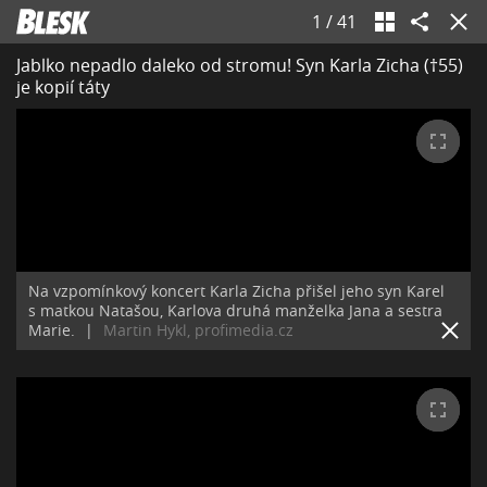
1
/
41
Jablko nepadlo daleko od stromu! Syn Karla Zicha (†55)
je kopií táty
Na vzpomínkový koncert Karla Zicha přišel jeho syn Karel
s matkou Natašou, Karlova druhá manželka Jana a sestra
Marie.
|
Martin Hykl, profimedia.cz