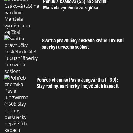
Pohublá Csáková (55) na Sardinii:
Manžela vyměnila za zajíčka!
Svatba pravnučky českého krále! Luxusní
šperky i urozená sešlost
Pohřeb chemika Pavla Jungwirtha (†60):
Slzy rodiny, partnerky i největších kapacit