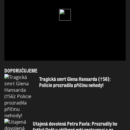
DOPORUČUJEME
Tragická smrt Glena Hansarda (†56):
Policie prozradila příčinu nehody!
Utajená dovolená Petra Pavla: Prozradily ho
fotky! Opět v oblíbené rybí restauraci a na