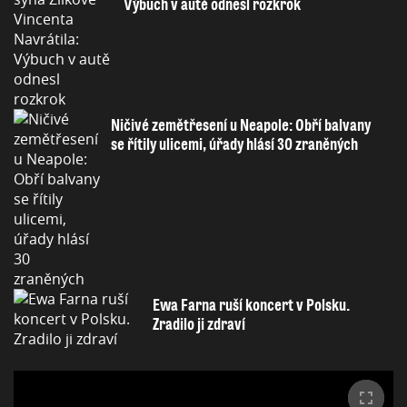
Výbuch v autě odnesl rozkrok
Ničivé zemětřesení u Neapole: Obří balvany
se řítily ulicemi, úřady hlásí 30 zraněných
Ewa Farna ruší koncert v Polsku.
Zradilo ji zdraví