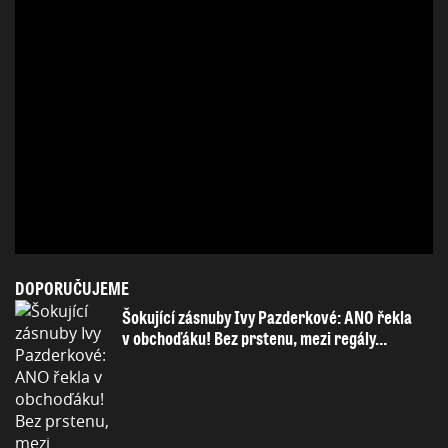
DOPORUČUJEME
Šokující zásnuby Ivy Pazderkové: ANO řekla
v obchoďáku! Bez prstenu, mezi regály…