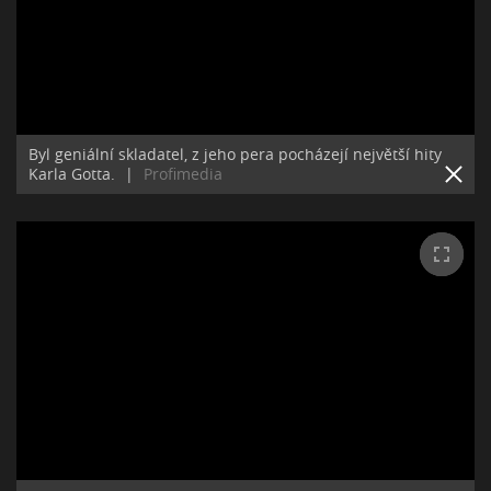
Byl geniální skladatel, z jeho pera pocházejí největší hity
Karla Gotta.
|
Profimedia