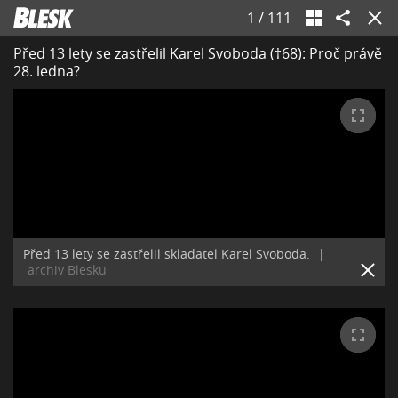
1
/
111
Před 13 lety se zastřelil Karel Svoboda (†68): Proč právě
28. ledna?
Před 13 lety se zastřelil skladatel Karel Svoboda.
|
archiv Blesku