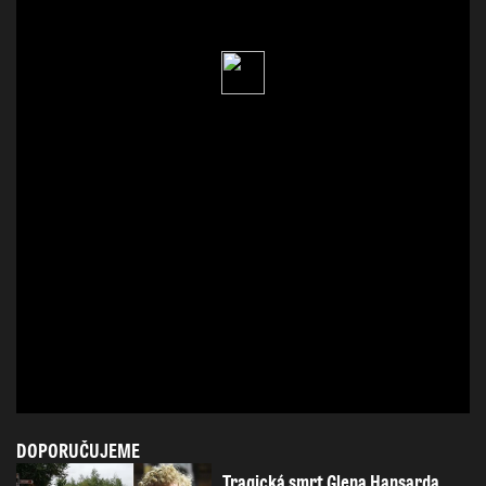
DOPORUČUJEME
Tragická smrt Glena Hansarda