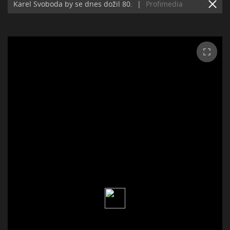
Karel Svoboda by se dnes dožil 80.
|
Profimedia