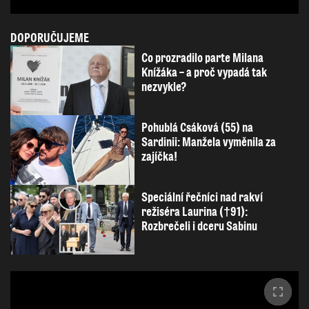
DOPORUČUJEME
Co prozradilo parte Milana
Knížáka – a proč vypadá tak
nezvykle?
Pohublá Csáková (55) na
Sardinii: Manžela vyměnila za
zajíčka!
Speciální řečníci nad rakví
režiséra Laurina (†91):
Rozbrečeli i dceru Sabinu