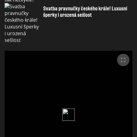
Svatba pravnučky českého krále! Luxusní
šperky i urozená sešlost