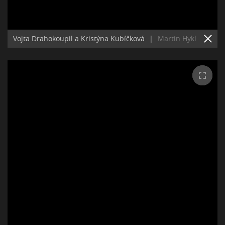
Vojta Drahokoupil a Kristýna Kubíčková
|
Martin Hykl