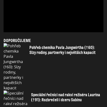
DOPORUČUJEME
Pohřeb chemika Pavla Jungwirtha (†60):
Slzy rodiny, partnerky i největších kapacit
Speciální řečníci nad rakví režiséra Laurina
(†91): Rozbrečeli i dceru Sabinu