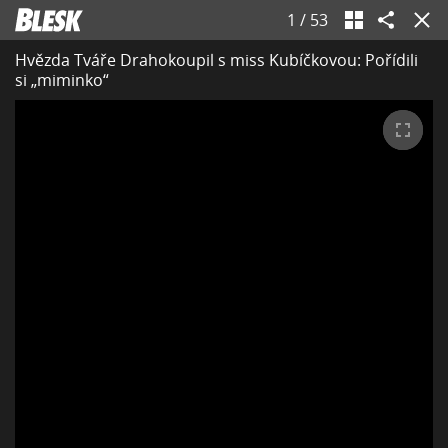
1
/
53
Hvězda Tváře Drahokoupil s miss Kubíčkovou: Pořídili
si „miminko“