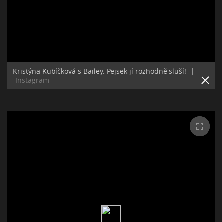
Kristýna Kubíčková s Bailey. Pejsek jí rozhodně sluší!
|
Instagram