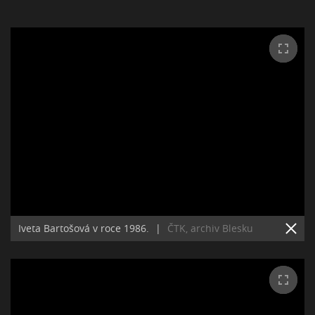
Iveta Bartošová v roce 1986.
|
ČTK, archiv Blesku