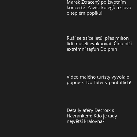
Marek Ztracený po životním
koncertě: Závist kolegů a slova
o teplém popíku!
Ruší se tisíce letů, přes milion
lidí museli evakuovat: Čínu ničí
extrémní tajfun Dolphin
Video malého turisty vyvolalo
poprask: Do Tater v pantoflích!
Detaily aféry Decroix s
Havránkem: Kdo je tady
největší královna?