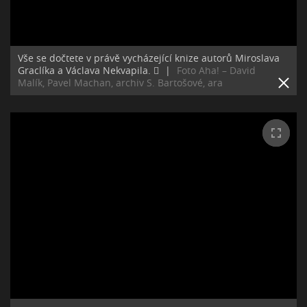
Vše se dočtete v právě vycházející knize autorů Miroslava
Graclíka a Václava Nekvapila. ﷯
|
Foto Aha! – David
Malík, Pavel Machan, archiv S. Bartošové, ara