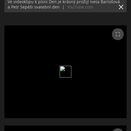
Ve videoklipu k písni Den je krásný prožijí Iveta Bartošová
a Petr Sepéši svatební den
|
YouTube.com