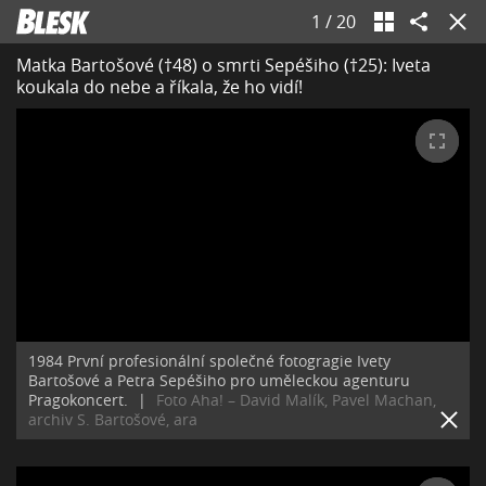
1
/
20
Matka Bartošové (†48) o smrti Sepéšiho (†25): Iveta
koukala do nebe a říkala, že ho vidí!
1984 První profesionální společné fotogragie Ivety
Bartošové a Petra Sepéšiho pro uměleckou agenturu
Pragokoncert.
|
Foto Aha! – David Malík, Pavel Machan,
archiv S. Bartošové, ara