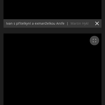
Ivan s přítelkyní a exmanželkou Anife
|
Martin Hykl