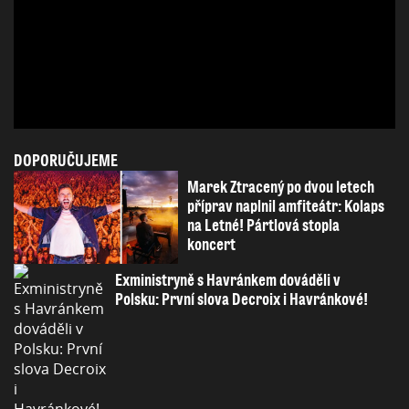
DOPORUČUJEME
Marek Ztracený po dvou letech
příprav naplnil amfiteátr: Kolaps
na Letné! Pártlová stopla
koncert
Exministryně s Havránkem dováděli v
Polsku: První slova Decroix i Havránkové!