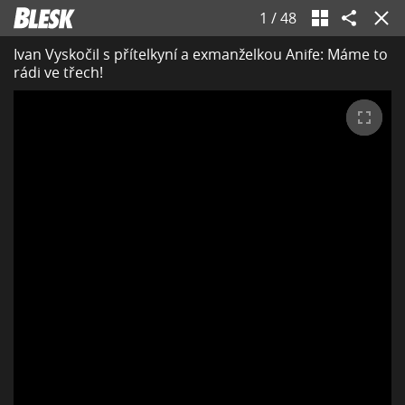
1
/
48
Ivan Vyskočil s přítelkyní a exmanželkou Anife: Máme to
rádi ve třech!