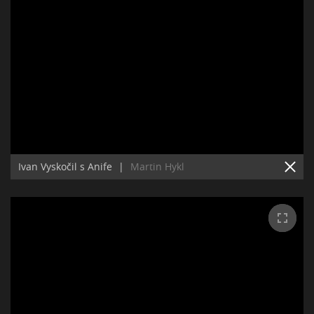
Ivan Vyskočil s Anife
|
Martin Hykl