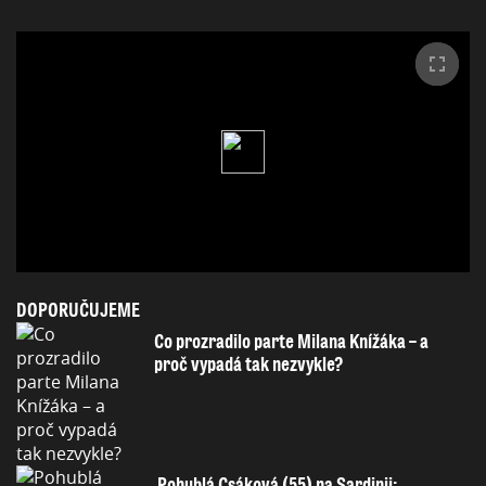
DOPORUČUJEME
Co prozradilo parte Milana Knížáka – a
proč vypadá tak nezvykle?
Pohublá Csáková (55) na Sardinii: