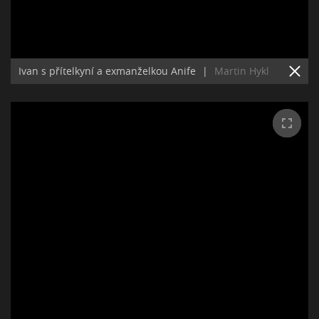
Ivan s přítelkyní a exmanželkou Anife
|
Martin Hykl