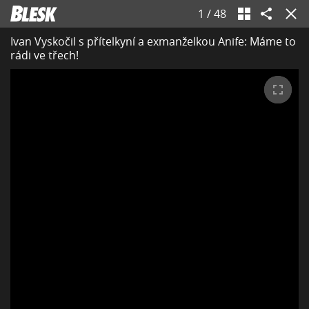
1
/
48
Ivan Vyskočil s přítelkyní a exmanželkou Anife: Máme to
rádi ve třech!