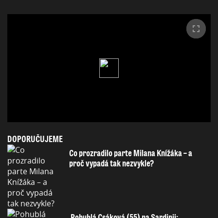
DOPORUČUJEME
Co prozradilo parte Milana Knížáka – a
proč vypadá tak nezvykle?
Pohublá Csáková (55) na Sardinii: