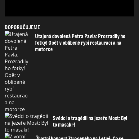
DOPORUČUJEME
Utajená dovolená Petra Pavla: Prozradily ho
fotky! Opět v oblíbené rybí restauraci a na
motorce
Svědci o tragédii na jezeře Most: Byl
to masakr!
Životní koncert Ztraceného na Letné: Co se