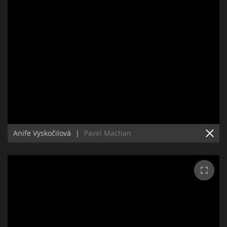
Anife Vyskočilová
|
Pavel Machan