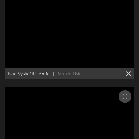
Ivan Vyskočil s Anife
|
Martin Hykl