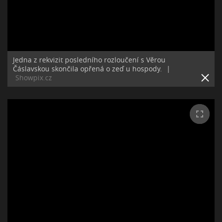
Jedna z rekvizit posledního rozloučení s Věrou
Čáslavskou skončila opřená o zeď u hospody.
|
Showpix.cz