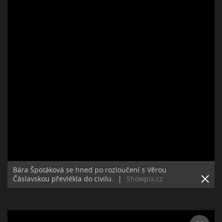
Bára Špotáková se hned po rozloučení s Věrou
Čáslavskou převlékla do civilu.
|
Showpix.cz