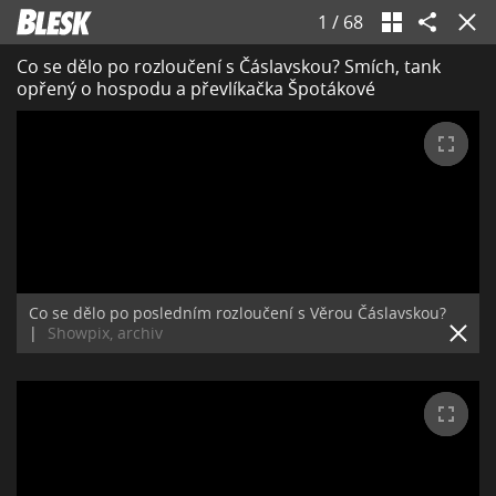
1
/
68
Co se dělo po rozloučení s Čáslavskou? Smích, tank
opřený o hospodu a převlíkačka Špotákové
Co se dělo po posledním rozloučení s Věrou Čáslavskou?
|
Showpix, archiv