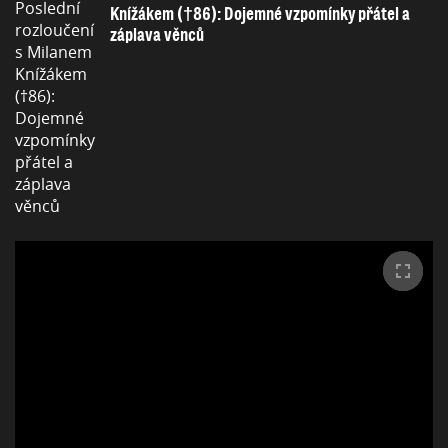
Knížákem (†86): Dojemné vzpomínky přátel a
záplava věnců