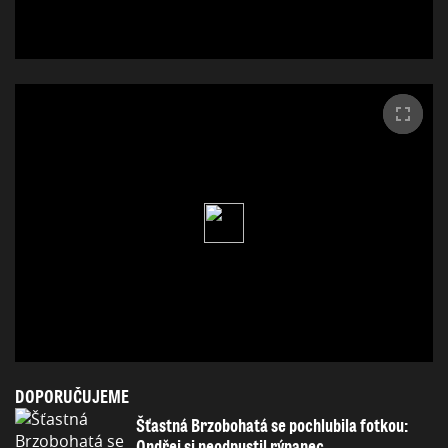
DOPORUČUJEME
Šťastná Brzobohatá se pochlubila fotkou:
Ondřej si neodpustil rýpanec