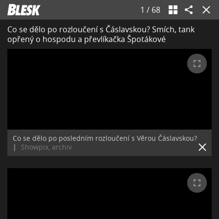
1
/
68
Co se dělo po rozloučení s Čáslavskou? Smích, tank
opřený o hospodu a převlíkačka Špotákové
Co se dělo po posledním rozloučení s Věrou Čáslavskou?
|
Showpix, archiv