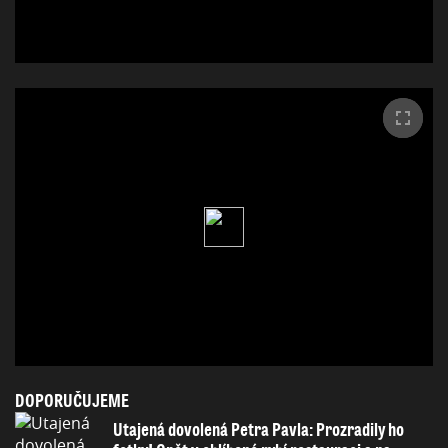
DOPORUČUJEME
Utajená dovolená Petra Pavla: Prozradily ho