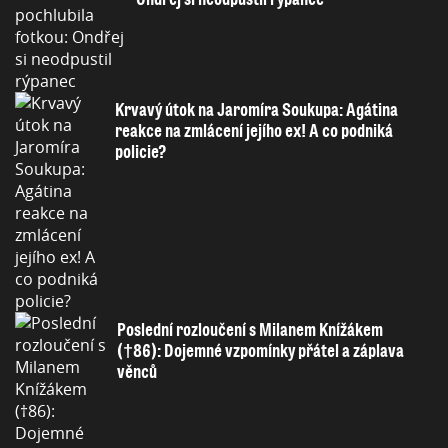
Krvavý útok na Jaromíra Soukupa: Agátina
reakce na zmlácení jejího ex! A co podniká
policie?
Poslední rozloučení s Milanem Knížákem
(†86): Dojemné vzpomínky přátel a záplava
věnců