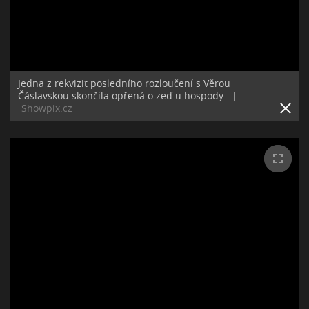
Jedna z rekvizit posledního rozloučení s Věrou
Čáslavskou skončila opřená o zeď u hospody.
|
Showpix.cz