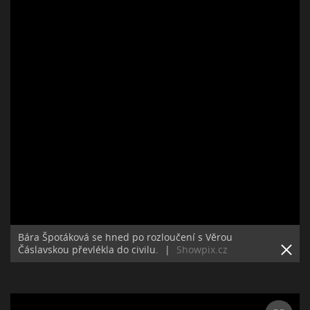
Bára Špotáková se hned po rozloučení s Věrou
Čáslavskou převlékla do civilu.
|
Showpix.cz