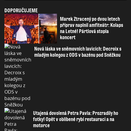
DOPORUČUJEME
Marek Ztracený po dvou letech
příprav naplnil amfiteátr: Kolaps
na Letné! Pártlová stopla
koncert
Nová láska ve sněmovních lavicích: Decroix s
mladým kolegou z ODS v bazénu pod Sněžkou
Utajená dovolená Petra Pavla: Prozradily ho
fotky! Opět v oblíbené rybí restauraci a na
motorce