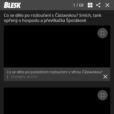
1
/
68
Co se dělo po rozloučení s Čáslavskou? Smích, tank
opřený o hospodu a převlíkačka Špotákové
Co se dělo po posledním rozloučení s Věrou Čáslavskou?
|
Showpix, archiv