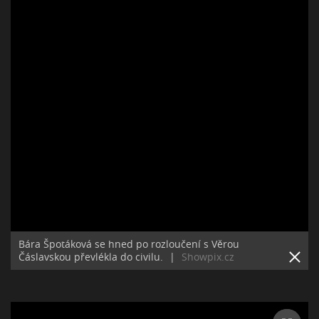
Bára Špotáková se hned po rozloučení s Věrou
Čáslavskou převlékla do civilu.
|
Showpix.cz