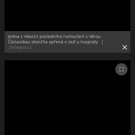
Jedna z rekvizit posledního rozloučení s Věrou
Čáslavskou skončila opřená o zeď u hospody.
|
Showpix.cz