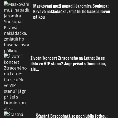
Maskovaní muži napadli Jaromíra Soukupa:
Krvavá nakládačka, zmlátili ho baseballovou
pálkou
Životní koncert Ztraceného na Letné: Co se
dělo ve VIP stanu? Jágr přišel s Dominikou,
ale...
Šťastná Brzobohatá se pochlubila fotkou: