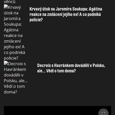
Krvavý útok na Jaromíra Soukupa: Agátina
reakce na zmlácení jejího ex! A co podniká
policie?
Decroix s Havránkem dováděli v Polsku,
ale… Vědí o tom doma?