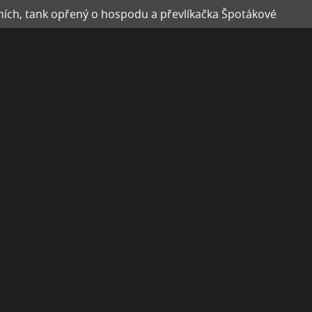
mích, tank opřený o hospodu a převlíkačka Špotákové